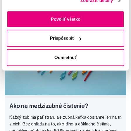
Zobraziť detaily
Ivana
Strojček čistenie
Povoliť všetko
Elena
Prispôsobiť
Odmietnuť
Ako na medzizubné čistenie?
Každý zub má päť strán, ale zubná kefka dosiahne len na tri
z nich. Bez ohľadu na to, ako dlho a dôkladne čistíme,
spoľahlivo ošetríme len 60 % povrchu zubov. Pre správnu