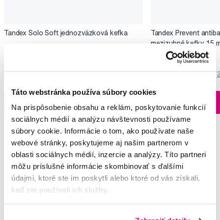
Tandex Solo Soft jednozväzková kefka
Tandex Prevent antiba
mezizubné kefky, 15 m
5,75 €
7,10 €
5,0
/5
(4x)
5,0
/5
(
Táto webstránka používa súbory cookies
Na sklade > 5 ks
Do košíku
Do košíku
Na prispôsobenie obsahu a reklám, poskytovanie funkcií
Ihneď v
3 prodejnách
sociálnych médií a analýzu návštevnosti používame
súbory cookie. Informácie o tom, ako používate naše
webové stránky, poskytujeme aj našim partnerom v
oblasti sociálnych médií, inzercie a analýzy. Títo partneri
Vybrané dotazy a články
môžu príslušné informácie skombinovať s ďalšími
údajmi, ktoré ste im poskytli alebo ktoré od vás získali,
keď ste používali ich služby.
Bolesť a štiepenie zubov