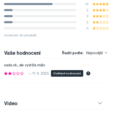
12
2
2
2
0
Hodnotilo 18 uživatelů.
Vaše hodnocení
Řadit podle:
Nejnovější
sada ok, ale vydržia málo
— 11. 4. 2025
Ověřené hodnocení
?
Video