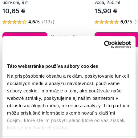
účinkom, 9 ml
voda, 250 ml
10,65 €
15,90 €
4,5
/5
(113x)
5,0
/5
(
Na sklade > 5 ks
Do košíku
Do košíku
Ihneď v
3 prodejnách
Táto webstránka používa súbory cookies
Na prispôsobenie obsahu a reklám, poskytovanie funkcií
Vybrané dotazy a články
sociálnych médií a analýzu návštevnosti používame
súbory cookie. Informácie o tom, ako používate naše
webové stránky, poskytujeme aj našim partnerom v
oblasti sociálnych médií, inzercie a analýzy. Títo partneri
Zubna pasta na citlive zuby
môžu príslušné informácie skombinovať s ďalšími
Zuzana
údajmi, ktoré ste im poskytli alebo ktoré od vás získali,
keď ste používali ich služby.