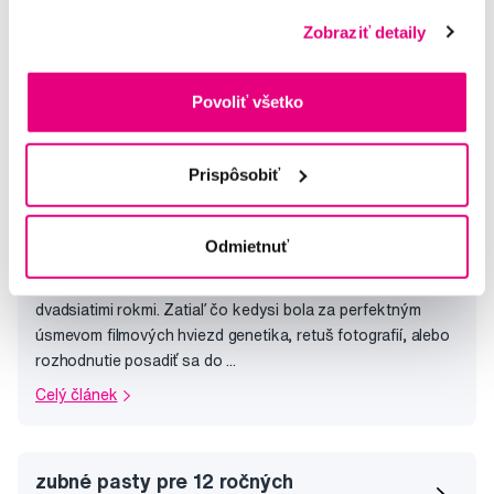
Zobraziť detaily
Povoliť všetko
Prispôsobiť
Keď pre biele zuby nepotrebujete
PHOTOSHOP
Odmietnuť
Biele zuby sú dnes väčšou samozrejmosťou ako pred
dvadsiatimi rokmi. Zatiaľ čo kedysi bola za perfektným
úsmevom filmových hviezd genetika, retuš fotografií, alebo
rozhodnutie posadiť sa do ...
Celý článek
zubné pasty pre 12 ročných