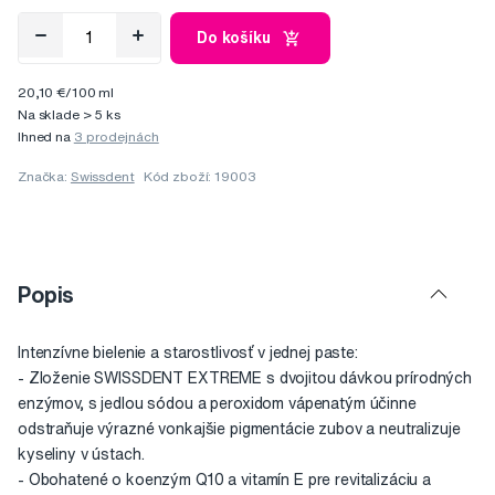
Do košíku
20,10 €/100 ml
Na sklade > 5 ks
Ihned na
3 prodejnách
Značka:
Swissdent
Kód zboží: 19003
Popis
Intenzívne bielenie a starostlivosť v jednej paste:
- Zloženie SWISSDENT EXTREME s dvojitou dávkou prírodných
enzýmov, s jedlou sódou a peroxidom vápenatým účinne
odstraňuje výrazné vonkajšie pigmentácie zubov a neutralizuje
kyseliny v ústach.
- Obohatené o koenzým Q10 a vitamín E pre revitalizáciu a