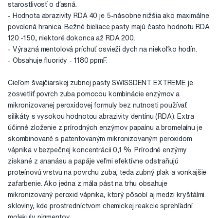
starostlivosť o ďasná.
- Hodnota abrazivity RDA 40 je 5-násobne nižšia ako maximálne
povolená hranica. Bežné bieliace pasty majú často hodnotu RDA
120 -150, niektoré dokonca až RDA 200.
- Výrazná mentolová príchuť osvieži dych na niekoľko hodín.
- Obsahuje fluoridy - 1180 ppmF.
Cieľom švajčiarskej zubnej pasty SWISSDENT EXTREME je
zosvetliť povrch zuba pomocou kombinácie enzýmov a
mikronizovanej peroxidovej formuly bez nutnosti používať
silikáty s vysokou hodnotou abrazivity dentínu (RDA). Extra
účinné zloženie z prírodných enzýmov papaínu a bromelaínu je
skombinované s patentovaným mikronizovaným peroxidom
vápnika v bezpečnej koncentrácii 0,1 %. Prírodné enzýmy
získané z ananásu a papáje veľmi efektívne odstraňujú
proteínovú vrstvu na povrchu zuba, teda zubný plak a vonkajšie
zafarbenie. Ako jedna z mála pást na trhu obsahuje
mikronizovaný peroxid vápnika, ktorý pôsobí aj medzi kryštálmi
skloviny, kde prostredníctvom chemickej reakcie sprehľadní
molekuly pigmentov.