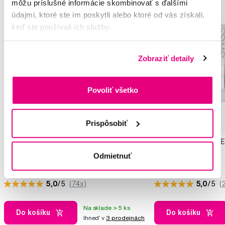
môžu príslušné informácie skombinovať s ďalšími
údajmi, ktoré ste im poskytli alebo ktoré od vás získali,
keď ste používali ich služby.
Zobraziť detaily
Povoliť všetko
Prispôsobiť
SWISSDENT GENTLE jemná bieliaca
SWISSDENT GENTLE, j
pasta, 50 ml
pasta, 100 ml
Odmietnuť
14,35 €
20,10 €
5,0
/5
(74x)
5,0
/5
(
Na sklade > 5 ks
Do košíku
Do košíku
Ihneď v
3 prodejnách