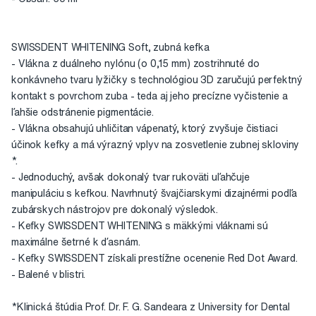
SWISSDENT WHITENING Soft, zubná kefka
- Vlákna z duálneho nylónu (o 0,15 mm) zostrihnuté do
konkávneho tvaru lyžičky s technológiou 3D zaručujú perfektný
kontakt s povrchom zuba - teda aj jeho precízne vyčistenie a
ľahšie odstránenie pigmentácie.
- Vlákna obsahujú uhličitan vápenatý, ktorý zvyšuje čistiaci
účinok kefky a má výrazný vplyv na zosvetlenie zubnej skloviny
*.
- Jednoduchý, avšak dokonalý tvar rukoväti uľahčuje
manipuláciu s kefkou. Navrhnutý švajčiarskymi dizajnérmi podľa
zubárskych nástrojov pre dokonalý výsledok.
- Kefky SWISSDENT WHITENING s mäkkými vláknami sú
maximálne šetrné k ďasnám.
- Kefky SWISSDENT získali prestížne ocenenie Red Dot Award.
- Balené v blistri.
*Klinická štúdia Prof. Dr. F. G. Sandeara z University for Dental