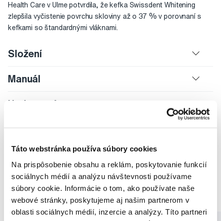
Health Care v Ulme potvrdila, že kefka Swissdent Whitening
zlepšila vyčistenie povrchu skloviny až o 37 % v porovnaní s
kefkami so štandardnými vláknami.
Složení
Manuál
Hodnocení
Táto webstránka používa súbory cookies
Doporučené produkty
Na prispôsobenie obsahu a reklám, poskytovanie funkcií
sociálnych médií a analýzu návštevnosti používame
Bielenie zubov
Darčekové balenia
Bielenie zubov Swissdent
súbory cookie. Informácie o tom, ako používate naše
Darčekové balenia Swissdent
webové stránky, poskytujeme aj našim partnerom v
oblasti sociálnych médií, inzercie a analýzy. Títo partneri