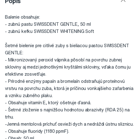
Popis
Balenie obsahuje:
- zubnú pastu SWISSDENT GENTLE, 50 ml
- zubnú kefku SWISSDENT WHITENING Soft
Šetrné bielenie pre citlivé zuby s bieliacou pastou SWISSDENT
GENTLE:
- Mikronizovaný peroxid vápnika pôsobí na povrchu zubnej
skloviny aj medzi jednotlivými kryštálmi skloviny, vďaka čomu ju
efektívne zosvetľuje.
- Prírodné enzýmy papaín a bromelaín odstraňujú proteínovú
vrstvu na povrchu zuba, ktorá je príčinou vonkajšieho zafarbenia
a vzniku zubného plaku.
- Obsahuje vitamín E, ktorý ošetruje ďasná.
- Šetrné zloženie s najnižšou hodnotou abrazivity (RDA 25) na
trhu.
-Jemná mentolová príchuť osvieži dych a nedráždi ústnu sliznicu.
- Obsahuje fluoridy (1180 ppmF).
- Obsah: 50 ml