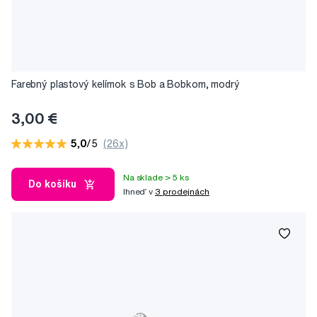
Farebný plastový kelímok s Bob a Bobkom, modrý
3,00 €
5,0
/5
(26x)
Na sklade > 5 ks
Do košíku
Ihneď v
3 prodejnách