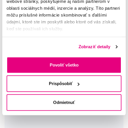
webové stránky, poskytujeme aj našim partnerom v
oblasti sociálnych médií, inzercie a analýzy. Títo partneri
môžu príslušné informácie skombinovať s ďalšími
údajmi, ktoré ste im poskytli alebo ktoré od vás získali,
keď ste používali ich služby.
Zobraziť detaily
Šupito a Lišiak náhradné kefkové hlavice, 4ks
7,10 €
Povoliť všetko
5,0
/5
(148x)
Prispôsobiť
Na sklade > 5 ks
Do košíku
Ihneď v
3 prodejnách
Odmietnuť