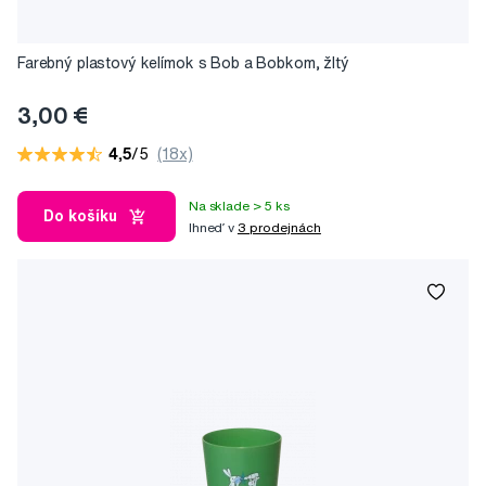
Farebný plastový kelímok s Bob a Bobkom, žltý
3,00 €
4,5
/5
(18x)
Na sklade > 5 ks
Do košíku
Ihneď v
3 prodejnách