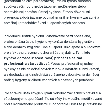
(parodontitída čiže paradentóza). Príčina týchto ochorení
spočíva väčšinou v nedostatočnej, nedôslednej alebo
nepravidelnej domácej ústnej hygiene. Z toho dôvodu sú
prevencia a dodržiavanie optimálnej orálnej hygieny zásadné a
pomáhajú predchádzať vzniku spomínaných ochorení.
Individuálnu ústnu hygienu vykonávame sami počas dňa,
profesionálnu ústnu hygienu vykonáva dentálna hygienička
alebo dentálny hygienik. Obe sú spolu úzko späté a sú dôležité
pre efektívnu prevenciu ochorení ústnej dutiny.
Tam, kde
zlyháva domáca starostlivosť, prichádza na rad
profesionálna starostlivosť.
Počas profesionálnej ústnej
hygieny sa nielen očistí povrch zubov a odstráni zubný kameň,
ale dochádza aj k inštruktáži správneho vykonávania domácej
orálnej hygieny a výberu vhodných a potrebných pomôcok.
Pre správnu ústnu hygienu platí niekoľko základných pravidiel a
všeobecných odporúčaní. Tie sú vždy individuálne modifikované
podľa konkrétneho problému či ochorenia. Dôležité je pravidelné