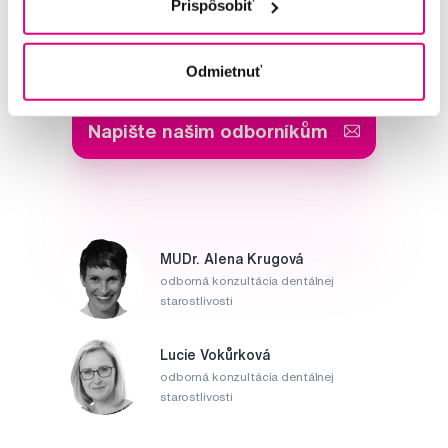
Prispôsobiť
Potřebujete poradit?
Odmietnuť
Napište našim odborníkům
MUDr. Alena Krugová
odborná konzultácia dentálnej
starostlivosti
Lucie Vokůrková
odborná konzultácia dentálnej
starostlivosti