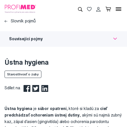
Slovník pojmů
Související pojmy
Ústna hygiena
Starostlivosť o zuby
Sdílet na
Ústna hygiena
je
súbor opatrení
, ktoré si kladú za
cieľ
predchádzať ochoreniam ústnej dutiny
, akými sú najmä zubný
kaz, zápal ďasien (gingivitída) alebo ochorenia parodontu