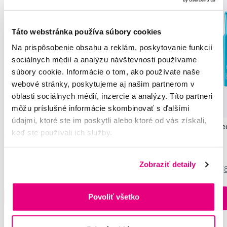
Táto webstránka používa súbory cookies
Na prispôsobenie obsahu a reklám, poskytovanie funkcií
sociálnych médií a analýzu návštevnosti používame
súbory cookie. Informácie o tom, ako používate naše
webové stránky, poskytujeme aj našim partnerom v
oblasti sociálnych médií, inzercie a analýzy. Títo partneri
môžu príslušné informácie skombinovať s ďalšími
údajmi, ktoré ste im poskytli alebo ktoré od vás získali,
TePe Original medzizubné kefky z
TePe Compact Tuft j
keď ste používali ich služby.
bioplastov 0,4 mm, ružové, 6 ks
kefka
5,65 €
4,05 €
Zobraziť detaily
5,0
/5
(314x)
5,0
/5
(
Povoliť všetko
Hlídat dostupnost
Do košíku