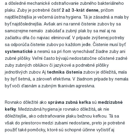
a dôsledné mechanické odstraňovanie zubného bakteriálneho
plaku. Zuby je potrebné čistiť
2 až 3-krát denne
, pričom
najdôležitejšia je večerná ústna hygiena. Tá je zásadná a mala by
byť najdôslednejšia. Avšak ani na ranné čistenie zubov by sa
samozrejme nemalo zabúdať a zubný plak by sa mal aj na
začiatku dňa čo najviac eliminovať. V prípade zvýšenej potreby
sa odporúča čistenie zubov po každom jedle. Čistenie musí byť
systematické
a nesmú sa pri ňom vynechávať žiadne zuby ani
zubné plôšky. Veľmi často bývajú nedostatočne očistené zadné
zuby zubných oblúkov či jazykové a podnebné plôšky
jednotlivých zubov. Aj
technika čistenia
zubov je dôležitá, mala
by byť šetrná, a zároveň efektívna. V žiadnom prípade by nemala
byť voči ďasnám a zubným tkanivám agresívna.
Rovnako dôležité ako
správna zubná kefka
sú
medzizubné
kefky
. Medzizubná hygiena je rovnako dôležitá, ak nie
dôležitejšie, ako odstraňovanie plaku bežnou kefkou. Tá sa
však do priestorov medzi zubami nedostane, preto je potrebné
použiť také pomôcky, ktoré sú schopné účinne vyčistiť aj