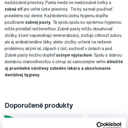
medzizubné priestory. Patria medzi ne medzizubné kefky a
zubná niť
pre veľmi úzke priestory. Tie by sa mali používať
pravidelne raz denne. Každodennú ústnu hygienu dopĺňa
používanie
zubnej pasty.
Tá spolu spolu so správnou hygienou
môže prinášať rad benefitov. Zubné pasty môžu obsahovať
zložky, ktoré napomáhajú remineralizácii, znižujú citlivosť zubov,
ale aj antibakteriálne látky alebo zložky určené na riešenie
problémov, akými sú zápach z úst, suchosť v ústach a pod.
Zubné pasty možno doplniť
ústnym výplachom
. Spolu s dobrou
domácou starostlivosťou o chrup sú samozrejme veľmi
dôležité
aj pravidelné návštevy zubného lekára a absolvovanie
dentálnej hygieny.
Doporučené produkty