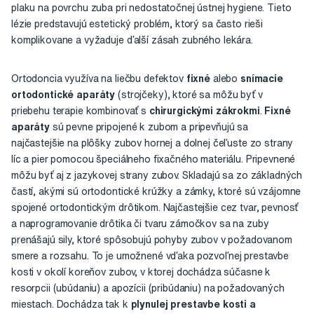
plaku na povrchu zuba pri nedostatočnej ústnej hygiene. Tieto
lézie predstavujú estetický problém, ktorý sa často rieši
komplikovane a vyžaduje ďalší zásah zubného lekára.
Ortodoncia využíva na liečbu defektov
fixné
alebo
snímacie
ortodontické aparáty
(strojčeky), ktoré sa môžu byť v
priebehu terapie kombinovať s
chirurgickými zákrokmi
.
Fixné
aparáty
sú pevne pripojené k zubom a pripevňujú sa
najčastejšie na plôšky zubov hornej a dolnej čeľuste zo strany
líc a pier pomocou špeciálneho fixačného materiálu. Pripevnené
môžu byť aj z jazykovej strany zubov. Skladajú sa zo základných
častí, akými sú ortodontické krúžky a zámky, ktoré sú vzájomne
spojené ortodontickým drôtikom. Najčastejšie cez tvar, pevnosť
a naprogramovanie drôtika či tvaru zámočkov sa na zuby
prenášajú sily, ktoré spôsobujú pohyby zubov v požadovanom
smere a rozsahu. To je umožnené vďaka pozvoľnej prestavbe
kosti v okolí koreňov zubov, v ktorej dochádza súčasne k
resorpcii (ubúdaniu) a apozícii (pribúdaniu) na požadovaných
miestach. Dochádza tak k
plynulej prestavbe kosti a