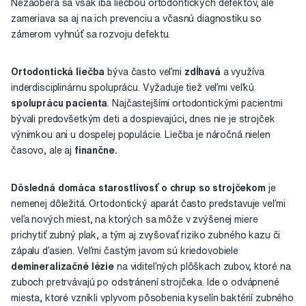
Nezaoberá sa však iba liečbou ortodontických defektov, ale
zameriava sa aj na ich prevenciu a včasnú diagnostiku so
zámerom vyhnúť sa rozvoju defektu.
Ortodontická liečba
býva často veľmi
zdĺhavá
a využíva
inderdisciplinárnu spoluprácu. Vyžaduje tiež veľmi veľkú
spoluprácu pacienta
. Najčastejšími ortodontickými pacientmi
bývali predovšetkým deti a dospievajúci, dnes nie je strojček
výnimkou ani u dospelej populácie. Liečba je náročná nielen
časovo, ale aj
finančne.
Dôsledná domáca starostlivosť o chrup so strojčekom
je
nemenej dôležitá. Ortodontický aparát často predstavuje veľmi
veľa nových miest, na ktorých sa môže v zvýšenej miere
prichytiť zubný plak, a tým aj zvyšovať riziko zubného kazu či
zápalu ďasien. Veľmi častým javom sú kriedovobiele
demineralizačné lézie
na viditeľných plôškach zubov, ktoré na
zuboch pretrvávajú po odstránení strojčeka. Ide o odvápnené
miesta, ktoré vznikli vplyvom pôsobenia kyselín baktérií zubného