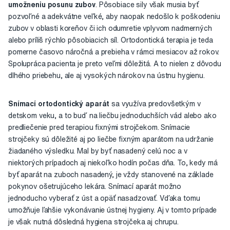
umožneniu posunu zubov
. Pôsobiace sily však musia byť
pozvoľné a adekvátne veľké, aby naopak nedošlo k poškodeniu
zubov v oblasti koreňov či ich odumretie vplyvom nadmerných
alebo príliš rýchlo pôsobiacich síl. Ortodontická terapia je teda
pomerne časovo náročná a prebieha v rámci mesiacov až rokov.
Spolupráca pacienta je preto veľmi dôležitá. A to nielen z dôvodu
dlhého priebehu, ale aj vysokých nárokov na ústnu hygienu.
Snímací ortodontický aparát
sa využíva predovšetkým v
detskom veku, a to buď na liečbu jednoduchších vád alebo ako
predliečenie pred terapiou fixnými strojčekom. Snímacie
strojčeky sú dôležité aj po liečbe fixným aparátom na udržanie
žiadaného výsledku. Mal by byť nasadený celú noc a v
niektorých prípadoch aj niekoľko hodín počas dňa. To, kedy má
byť aparát na zuboch nasadený, je vždy stanovené na základe
pokynov ošetrujúceho lekára. Snímací aparát možno
jednoducho vyberať z úst a opäť nasadzovať. Vďaka tomu
umožňuje ľahšie vykonávanie ústnej hygieny. Aj v tomto prípade
je však nutná dôsledná hygiena strojčeka aj chrupu.