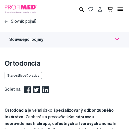
Slovník pojmů
Související pojmy
Ortodoncia
Starostlivosť o zuby
Sdílet na
Ortodoncia
je veľmi úzko
špecializovaný odbor zubného
lekárstva.
Zaoberá sa predovšetkým
nápravou
nepravidelností chrupu, čeľustných a tvárových anomálií
.