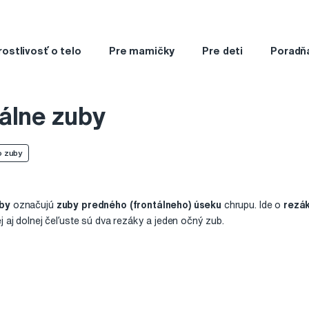
rostlivosť o telo
Pre mamičky
Pre deti
Poradň
álne zuby
o zuby
uby
označujú
zuby predného (frontálneho) úseku
chrupu. Ide o
rezá
ej aj dolnej čeľuste sú dva rezáky a jeden očný zub.