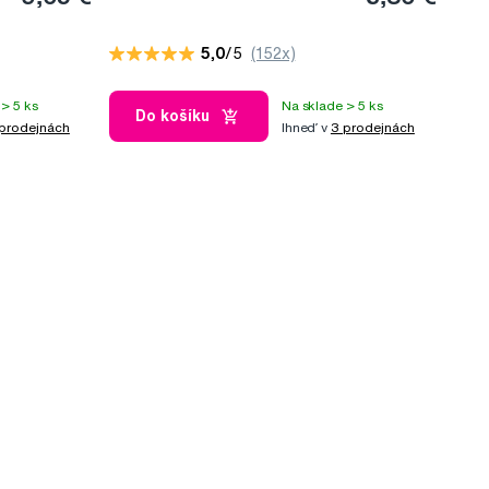
5,0
/5
(152x)
> 5 ks
Na sklade > 5 ks
Do košíku
prodejnách
Ihneď v
3 prodejnách