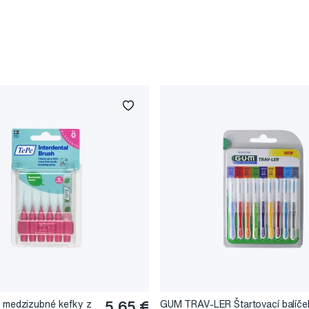
l medzizubné kefky z
5,65 €
GUM TRAV-LER Štartovací balíče