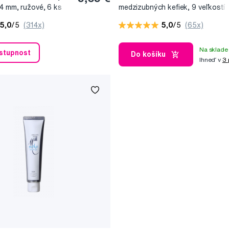
,4 mm, ružové, 6 ks
medzizubných kefiek, 9 veľkostí
5,0
/5
(314x)
5,0
/5
(65x)
Na sklade 
ostupnost
Do košíku
Ihneď v
3 