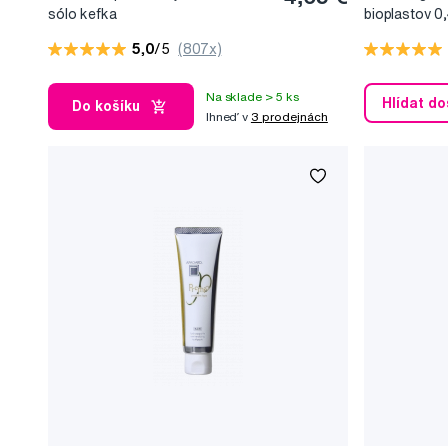
sólo kefka
bioplastov 0
5,0
/5
(807x)
Na sklade > 5 ks
Hlídat d
Do košíku
Ihneď v
3 prodejnách