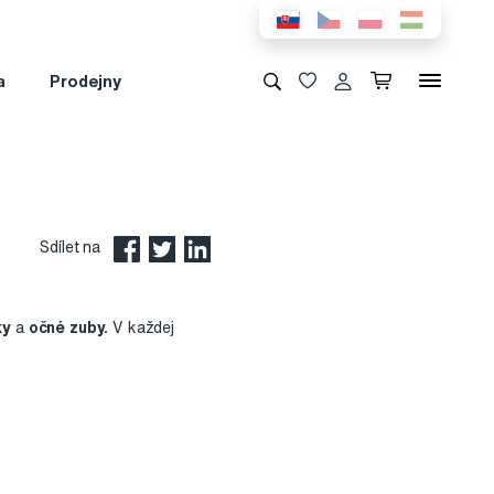
a
Prodejny
Sdílet na
ky
a
očné zuby.
V každej