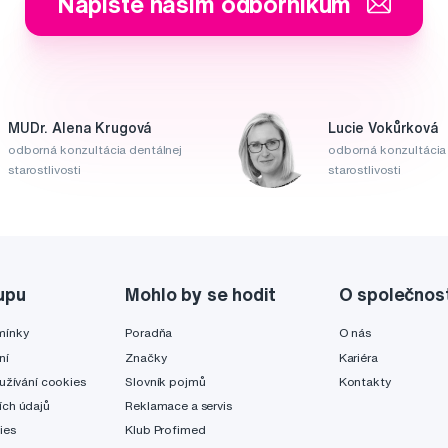
Napište našim odborníkům
MUDr. Alena Krugová
Lucie Vokůrková
odborná konzultácia dentálnej
odborná konzultácia 
starostlivosti
starostlivosti
upu
Mohlo by se hodit
O společnos
mínky
Poradňa
O nás
ní
Značky
Kariéra
užívání cookies
Slovník pojmů
Kontakty
ch údajů
Reklamace a servis
ies
Klub Profimed