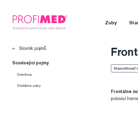
Zuby
Sta
Front
Slovník pojmů
Související pojmy
Starostlivosť 
Dentícia
Distálne zuby
Frontálne z
polovici horn