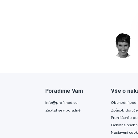
Poradíme Vám
Vše o nák
info@profimed.eu
Obchodní pod
Zeptat se v poradně
Způsob doruče
Prohlášení o po
Ochrana osobní
Nastavení cook