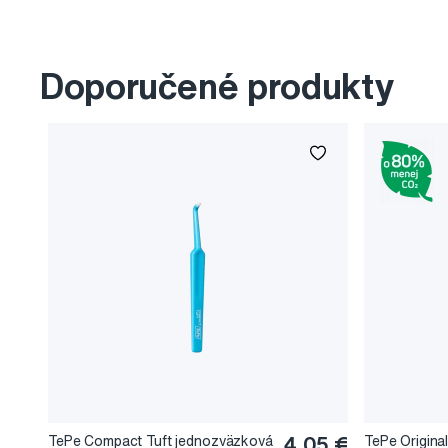
Doporučené produkty
TePe Compact Tuft jednozväzková
4,05 €
TePe Origina