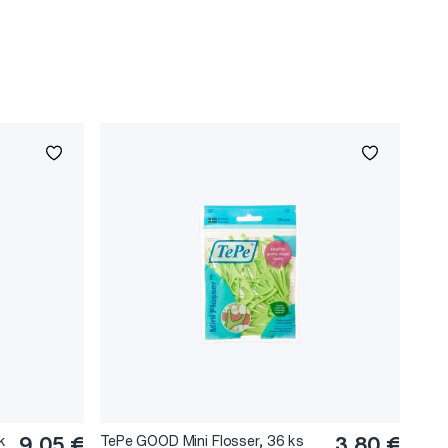
k
9,05 €
TePe GOOD Mini Flosser, 36 ks
3,80 €