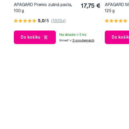
APAGARD Premio zubná pasta,
17,75 €
APAGARD M-p
100 g
125 g
5,0
/5
(1935x)
Na sklade > 5 ks
Do košíku
Do koší
Ihneď v
3 prodejnách