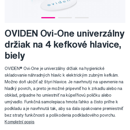
OVIDEN Ovi-One univerzálny
držiak na 4 kefkové hlavice,
biely
OVIDEN® Ovi-One je univerzálny držiak na hygienické
skladovanie náhradných hlavíc k elektrickým zubným kefkám.
Možno doň uložiť až štyri hlavice. Je navrhnutý na upevnenie na
hladký povrch, a preto je možné pripevniť ho k zrkadlu alebo na
obklad, prípadne ho umiestniť na kúpeľňovú poličku alebo
umývadlo. Funkčná samolepiaca hmota ľahko a čisto priľne k
podkladu a je navrhnutá tak, aby sa dala opakovane premiestniť
bez straty funkčnosti a poškodenia podkladového povrchu.
Kompletní popis