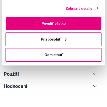
univerzálne a elegantné. Takúto kombináciu určite ocení každý
Zobraziť detaily
užívateľ elektrickej kefky. S držiakom Ovi-One je to jednoduché!
Držiak OVIDEN® Ovi-One bez problémov uskladní náhradné
hlavice Philips Sonicare*.
Povoliť všetko
Držiak OVIDEN® Ovi-One uskladní aj rotačné hlavice Oral-B*.
* Uvedené ochranné známky sú majetkom príslušných
vlastníkov.
Prispôsobiť
Dizajn výrobku je chránený priemyslovým vzorom No
003873900-0001.
Odmietnuť
Složení
Použití
Hodnocení