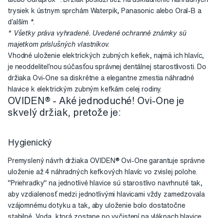
trysiek k ústnym sprchám Waterpik, Panasonic alebo Oral-B a
ďalším *.
* Všetky práva vyhradené. Uvedené ochranné známky sú
majetkom príslušných vlastníkov.
Vhodné uloženie elektrických zubných kefiek, najmä ich hlavíc,
je neoddeliteľnou súčasťou správnej dentálnej starostlivosti. Do
držiaka Ovi-One sa diskrétne a elegantne zmestia náhradné
hlavice k elektrickým zubným kefkám celej rodiny.
OVIDEN® - Aké jednoduché! Ovi-One je
skvelý držiak, pretože je:
Hygienický
Premyslený návrh držiaka OVIDEN® Ovi-One garantuje správne
uloženie až 4 náhradných kefkových hlavíc vo zvislej polohe.
"Priehradky" na jednotlivé hlavice sú starostlivo navrhnuté tak,
aby vzdialenosť medzi jednotlivými hlavicami vždy zamedzovala
vzájomnému dotyku a tak, aby uloženie bolo dostatočne
stabilné. Voda, ktorá zostane po vyčistení na vláknach hlavice,