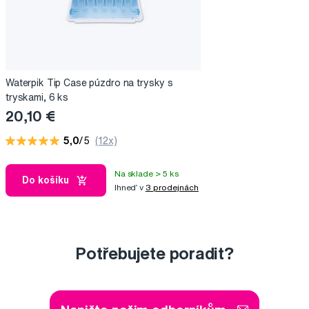
Waterpik Tip Case púzdro na trysky s
tryskami, 6 ks
20,10 €
5,0
/5
(12x)
Na sklade > 5 ks
Do košíku
Ihneď v
3 prodejnách
Potřebujete poradit?