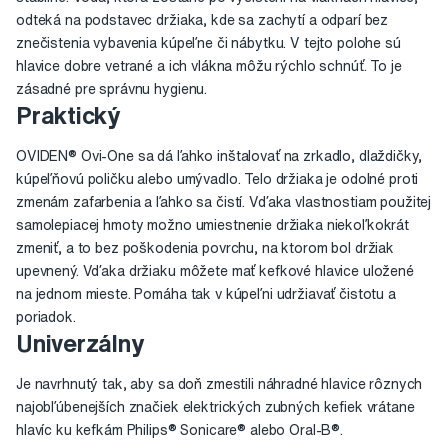
odteká na podstavec držiaka, kde sa zachytí a odparí bez
znečistenia vybavenia kúpeľne či nábytku. V tejto polohe sú
hlavice dobre vetrané a ich vlákna môžu rýchlo schnúť. To je
zásadné pre správnu hygienu.
Praktický
OVIDEN® Ovi-One sa dá ľahko inštalovať na zrkadlo, dlaždičky,
kúpeľňovú poličku alebo umývadlo. Telo držiaka je odolné proti
zmenám zafarbenia a ľahko sa čistí. Vďaka vlastnostiam použitej
samolepiacej hmoty možno umiestnenie držiaka niekoľkokrát
zmeniť, a to bez poškodenia povrchu, na ktorom bol držiak
upevnený. Vďaka držiaku môžete mať kefkové hlavice uložené
na jednom mieste. Pomáha tak v kúpeľni udržiavať čistotu a
poriadok.
Univerzálny
Je navrhnutý tak, aby sa doň zmestili náhradné hlavice rôznych
najobľúbenejších značiek elektrických zubných kefiek vrátane
hlavíc ku kefkám Philips® Sonicare® alebo Oral-B®.