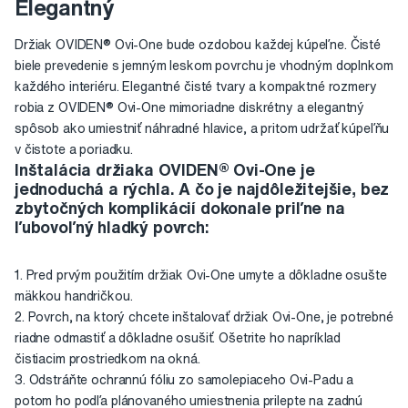
Elegantný
Držiak OVIDEN® Ovi-One bude ozdobou každej kúpeľne. Čisté
biele prevedenie s jemným leskom povrchu je vhodným doplnkom
každého interiéru. Elegantné čisté tvary a kompaktné rozmery
robia z OVIDEN® Ovi-One mimoriadne diskrétny a elegantný
spôsob ako umiestniť náhradné hlavice, a pritom udržať kúpeľňu
v čistote a poriadku.
Inštalácia držiaka OVIDEN® Ovi-One je
jednoduchá a rýchla. A čo je najdôležitejšie, bez
zbytočných komplikácií dokonale priľne na
ľubovoľný hladký povrch:
1. Pred prvým použitím držiak Ovi-One umyte a dôkladne osušte
mäkkou handričkou.
2. Povrch, na ktorý chcete inštalovať držiak Ovi-One, je potrebné
riadne odmastiť a dôkladne osušiť. Ošetrite ho napríklad
čistiacim prostriedkom na okná.
3. Odstráňte ochrannú fóliu zo samolepiaceho Ovi-Padu a
potom ho podľa plánovaného umiestnenia prilepte na zadnú