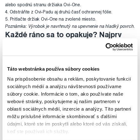
alebo spodnú stranu držiaka Ovi-One.
4. Odstráňte z Ovi-Padu aj druhú časť ochrannej fólie.
5. Pritlačte držiak Ovi-One na zvolené miesto.
Poznámka: Výrobok je navrhnutý na upevnenie na hladký povrch.
Každé ráno sa to opakuje? Najprv
hľadáte svoju čistiacu hlavicu a
potom čistíte otlačené koliesko na
poličke? Naše riešenie sa volá Ovi-
One:
Táto webstránka používa súbory cookies
Na prispôsobenie obsahu a reklám, poskytovanie funkcií
sociálnych médií a analýzu návštevnosti používame
Každý tento zamotaný problém pozná. Kam s hlavicami, najmä
súbory cookie. Informácie o tom, ako používate naše
ak elektrickú kefku používa celá rodina? Obvykle ležia niekde pri
webové stránky, poskytujeme aj našim partnerom v
umývadle alebo vedľa elektrickej kefky. Kladieme ich na poličku
oblasti sociálnych médií, inzercie a analýzy. Títo partneri
alebo na umývadlo a často ich kvôli nedostatku miesta
môžu príslušné informácie skombinovať s ďalšími
nechávame nasadené na kefke. A to je nepraktické a hlavne
údajmi, ktoré ste im poskytli alebo ktoré od vás získali,
nehygienické.
keď ste používali ich služby.
Vhodný úložný priestor až pre 4 hlavice ponúka držiak OVIDEN®
Ovi-One. Jeho telo je hygienické a praktické a zároveň