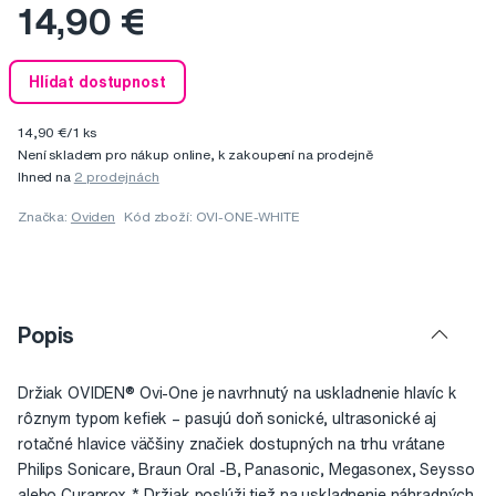
14,90 €
Hlídat dostupnost
14,90 €/1 ks
Není skladem pro nákup online, k zakoupení na prodejně
Ihned na
2 prodejnách
Značka:
Oviden
Kód zboží: OVI-ONE-WHITE
Popis
Držiak OVIDEN® Ovi-One je navrhnutý na uskladnenie hlavíc k
rôznym typom kefiek – pasujú doň sonické, ultrasonické aj
rotačné hlavice väčšiny značiek dostupných na trhu vrátane
Philips Sonicare, Braun Oral -B, Panasonic, Megasonex, Seysso
alebo Curaprox *. Držiak poslúži tiež na uskladnenie náhradných