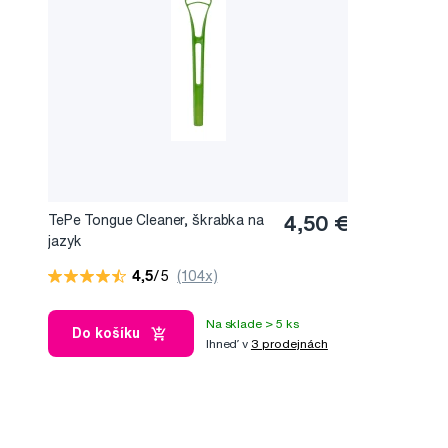
TePe Tongue Cleaner, škrabka na
4,50 €
jazyk
4,5
/5
(104x)
Na sklade > 5 ks
Do košíku
Ihneď v
3 prodejnách