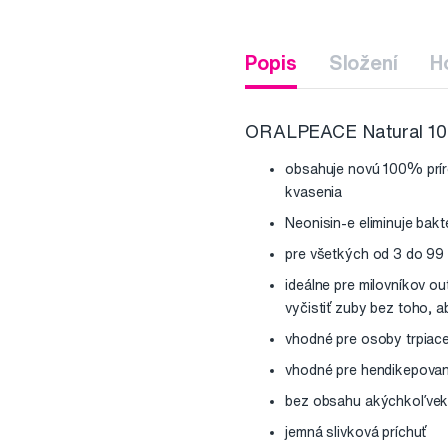
Popis
Složení
H
ORALPEACE Natural 100
obsahuje novú 100% príro
kvasenia
Neonisin-e eliminuje bak
pre všetkých od 3 do 99
ideálne pre milovníkov ou
vyčistiť zuby bez toho, 
vhodné pre osoby trpiace
vhodné pre hendikepovan
bez obsahu akýchkoľvek 
jemná slivková príchuť