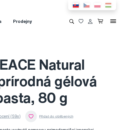
a
Prodejny
ACE Natural
rírodná gélová
pasta, 80 g
cení (59x)