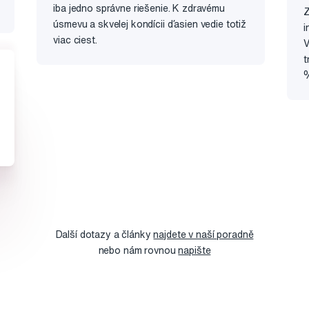
iba jedno správne riešenie. K zdravému
Z
úsmevu a skvelej kondícii ďasien vedie totiž
i
viac ciest.
V
t
%
Další dotazy a články
najdete v naší poradně
nebo nám rovnou
napište