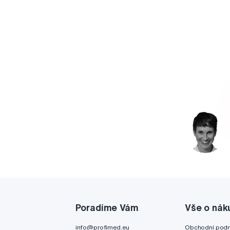
Poradíme Vám
Vše o nák
info@profimed.eu
Obchodní pod