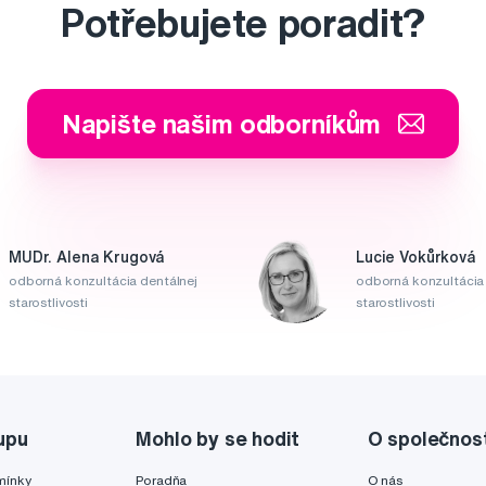
Potřebujete poradit?
Napište našim odborníkům
MUDr. Alena Krugová
Lucie Vokůrková
odborná konzultácia dentálnej
odborná konzultácia 
starostlivosti
starostlivosti
upu
Mohlo by se hodit
O společnos
mínky
Poradňa
O nás