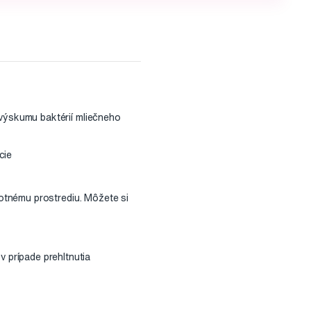
 výskumu baktérií mliečneho
cie
votnému prostrediu. Môžete si
prípade prehltnutia