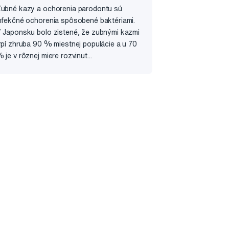
ubné kazy a ochorenia parodontu sú
nfekčné ochorenia spôsobené baktériami.
 Japonsku bolo zistené, že zubnými kazmi
rpí zhruba 90 % miestnej populácie a u 70
 je v rôznej miere rozvinut...