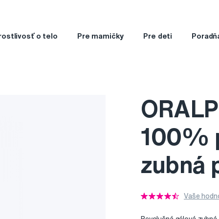
rostlivosť o telo
Pre mamičky
Pre deti
Poradň
ORALPE
100% p
zubná 
Vaše hodno