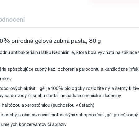
odnocení
% prírodná gélová zubná pasta, 80 g
dnú antibakteriálnu látku Neonisin-e, ktorá bola vyvinutá na základe
térie spôsobujúce zubný kaz, ochorenia parodontu a kandidózne infek
 rokov
tdoorových aktivít - gél je 100% biologicky rozložiteľný a šetrný k ži
aby sa do vody či snehu dostali nežiaduce chemické zlúčeniny.
 halitózou a xerostómiou (suchosťou v ústach)
é osoby s obmedzenými motorickými schopnosťami, gél je neškodný v 
umelých konzervantov či abrazív