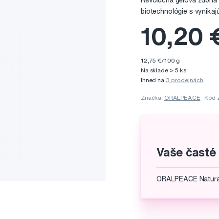
Revolučná gélová zubná 
biotechnológie s vynikaj
10,20 
12,75 €/100 g
Na sklade > 5 ks
Ihned na
3 prodejnách
Značka:
ORALPEACE
Kód 
Vaše časté
ORALPEACE Natural