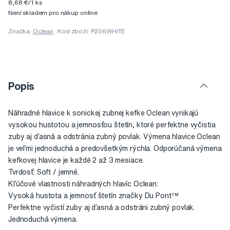
8,68 €/1 ks
Není skladem pro nákup online
Značka:
Oclean
Kód zboží: P2S6WHITE
Popis
Náhradné hlavice k sonickej zubnej kefke Oclean vynikajú
vysokou hustotou a jemnosťou štetín, ktoré perfektne vyčistia
zuby aj ďasná a odstránia zubný povlak. Výmena hlavice Oclean
je veľmi jednoduchá a predovšetkým rýchla. Odporúčaná výmena
kefkovej hlavice je každé 2 až 3 mesiace.
Tvrdosť: Soft / jemné.
Kľúčové vlastnosti náhradných hlavíc Oclean:
Vysoká hustota a jemnosť štetín značky Du Pont™
Perfektne vyčistí zuby aj ďasná a odstráni zubný povlak.
Jednoduchá výmena.