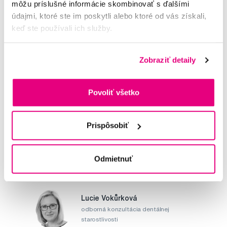
môžu príslušné informácie skombinovať s ďalšími
Další dotazy a články
najdete v naší poradně
údajmi, ktoré ste im poskytli alebo ktoré od vás získali,
nebo nám rovnou
napište
keď ste používali ich služby.
Potřebujete poradit?
Zobraziť detaily
Napište našim odborníkům
Povoliť všetko
Prispôsobiť
MUDr. Alena Krugová
Odmietnuť
odborná konzultácia dentálnej
starostlivosti
Lucie Vokůrková
odborná konzultácia dentálnej
starostlivosti