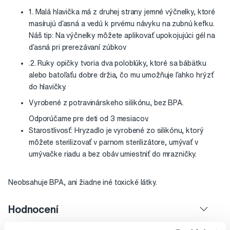
1. Malá hlavička má z druhej strany jemné výčnelky, ktoré
masírujú ďasná a vedú k prvému návyku na zubnú kefku.
Náš tip: Na výčnelky môžete aplikovať upokojujúci gél na
ďasná pri prerezávaní zúbkov
.2. Ruky opičky tvoria dva poloblúky, ktoré sa bábätku
alebo batoľaťu dobre držia, čo mu umožňuje ľahko hrýzť
do hlavičky.
Vyrobené z potravinárskeho silikónu, bez BPA.
Odporúčame pre deti od 3 mesiacov.
Starostlivosť: Hryzadlo je vyrobené zo silikónu, ktorý
môžete sterilizovať v parnom sterilizátore, umývať v
umývačke riadu a bez obáv umiestniť do mrazničky.
Neobsahuje BPA, ani žiadne iné toxické látky.
Hodnocení