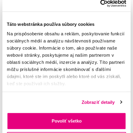
Táto webstránka používa súbory cookies
Potřebujete poradit?
Na prispôsobenie obsahu a reklám, poskytovanie funkcií
sociálnych médií a analýzu návštevnosti používame
súbory cookie. Informácie o tom, ako používate naše
Napište našim odborníkům
webové stránky, poskytujeme aj našim partnerom v
oblasti sociálnych médií, inzercie a analýzy. Títo partneri
môžu príslušné informácie skombinovať s ďalšími
údajmi, ktoré ste im poskytli alebo ktoré od vás získali,
keď ste používali ich služby.
MUDr. Alena Krugová
odborná konzultácia dentálnej
starostlivosti
Zobraziť detaily
Lucie Vokůrková
Povoliť všetko
odborná konzultácia dentálnej
starostlivosti