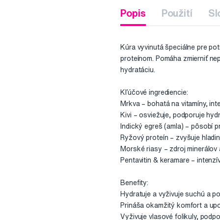
Popis
Použití
Sl
Kúra vyvinutá špeciálne pre po
proteínom. Pomáha zmierniť nep
hydratáciu.
Kľúčové ingrediencie:
Mrkva – bohatá na vitamíny, in
Kivi – osviežuje, podporuje hyd
Indický egreš (amla) – pôsobí p
Ryžový proteín – zvyšuje hladin
Morské riasy – zdroj minerálov
Pentavitin & keramare – intenz
Benefity:
Hydratuje a vyživuje suchú a 
Prináša okamžitý komfort a upo
Vyživuje vlasové folikuly, podpo