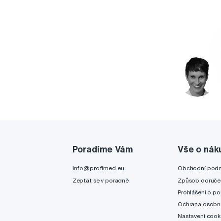
Poradíme Vám
Vše o nák
info@profimed.eu
Obchodní pod
Zeptat se v poradně
Způsob doruče
Prohlášení o po
Ochrana osobní
Nastavení cook