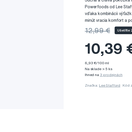
Suchá a citlivá pokožka h
Powerfoods od Lee Staff
vďaka kombinácii výťažko
minút vracia komfort a po
12,99 €
Ušetříte
10,39 
6,93 €/100 ml
Na sklade > 5 ks
Ihned na
3 prodejnách
Značka:
Lee Stafford
Kód 