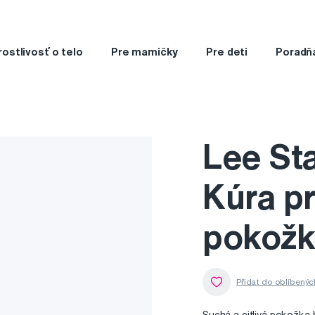
rostlivosť o telo
Pre mamičky
Pre deti
Poradň
Lee St
Kúra pr
pokožk