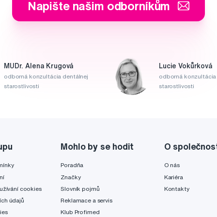
Napište našim odborníkům
MUDr. Alena Krugová
Lucie Vokůrková
odborná konzultácia dentálnej
odborná konzultácia 
starostlivosti
starostlivosti
upu
Mohlo by se hodit
O společnos
mínky
Poradňa
O nás
ní
Značky
Kariéra
užívání cookies
Slovník pojmů
Kontakty
ch údajů
Reklamace a servis
ies
Klub Profimed