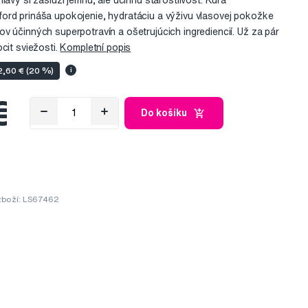
lavy si zaslúži jemnú, ale účinnú starostlivosť. Kúra
ord prináša upokojenie, hydratáciu a výživu vlasovej pokožke
v účinných superpotravín a ošetrujúcich ingrediencií. Už za pár
cit sviežosti.
Kompletní popis
 2,60 € (20 %)
i
€
Do košíku
zboží: LS67462