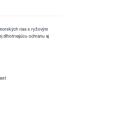
a morských rias s ryžovým
j dlhotrvajúcu ochranu aj
rast