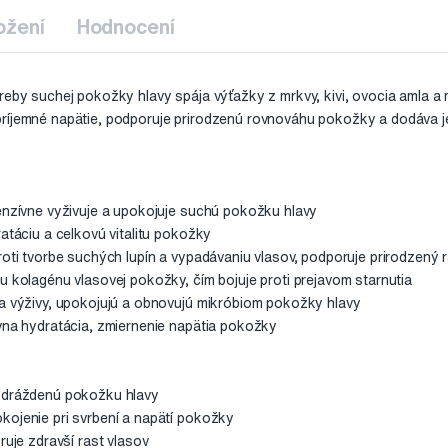
ožení
Hodnocení
treby suchej pokožky hlavy spája výťažky z mrkvy, kivi, ovocia amla 
ríjemné napätie, podporuje prirodzenú rovnováhu pokožky a dodáva je
tenzívne vyživuje a upokojuje suchú pokožku hlavy
ratáciu a celkovú vitalitu pokožky
roti tvorbe suchých lupín a vypadávaniu vlasov, podporuje prirodzený 
u kolagénu vlasovej pokožky, čím bojuje proti prejavom starnutia
 a výživy, upokojujú a obnovujú mikróbiom pokožky hlavy
ívna hydratácia, zmiernenie napätia pokožky
podráždenú pokožku hlavy
kojenie pri svrbení a napätí pokožky
ruje zdravší rast vlasov