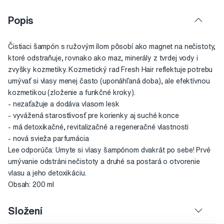
Popis
Čistiaci šampón s ružovým ílom pôsobí ako magnet na nečistoty,
ktoré odstraňuje, rovnako ako maz, minerály z tvrdej vody i
zvyšky kozmetiky. Kozmetický rad Fresh Hair reflektuje potrebu
umývať si vlasy menej často (uponáhľaná doba), ale efektívnou
kozmetikou (zloženie a funkčné kroky).
- nezaťažuje a dodáva vlasom lesk
- vyvážená starostlivosť pre korienky aj suché konce
- má detoxikačné, revitalizačné a regeneračné vlastnosti
- nová svieža parfumácia
Lee odporúča: Umyte si vlasy šampónom dvakrát po sebe! Prvé
umývanie odstráni nečistoty a druhé sa postará o otvorenie
vlasu a jeho detoxikáciu.
Obsah: 200 ml
Složení