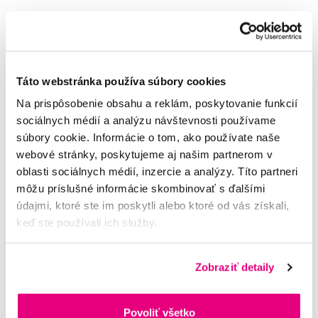
Hodnocení
Táto webstránka používa súbory cookies
Na prispôsobenie obsahu a reklám, poskytovanie funkcií
Potřebujete poradit?
sociálnych médií a analýzu návštevnosti používame
súbory cookie. Informácie o tom, ako používate naše
webové stránky, poskytujeme aj našim partnerom v
Napište našim odborníkům
oblasti sociálnych médií, inzercie a analýzy. Títo partneri
môžu príslušné informácie skombinovať s ďalšími
údajmi, ktoré ste im poskytli alebo ktoré od vás získali,
keď ste používali ich služby.
MUDr. Alena Krugová
Zobraziť detaily
odborná konzultácia dentálnej
starostlivosti
Povoliť všetko