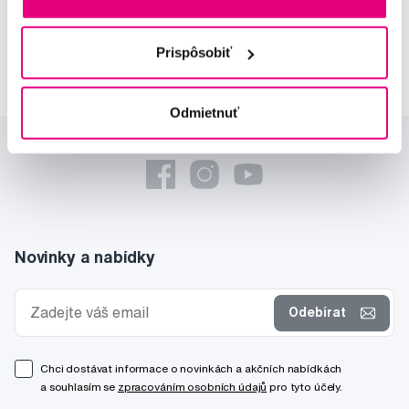
Lucie Vokůrková
odborná konzultácia dentálnej
starostlivosti
Prispôsobiť
Odmietnuť
Novinky a nabídky
Odebírat
Chci dostávat informace o novinkách a akčních nabídkách
a souhlasím se
zpracováním osobních údajů
pro tyto účely.