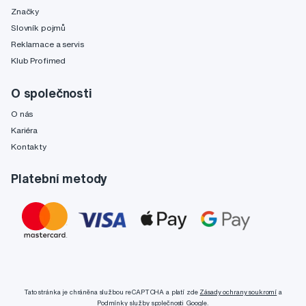
Značky
Slovník pojmů
Reklamace a servis
Klub Profimed
O společnosti
O nás
Kariéra
Kontakty
Platební metody
Tato stránka je chráněna službou reCAPTCHA a platí zde
Zásady ochrany soukromí
a
Podmínky služby
společnosti Google.