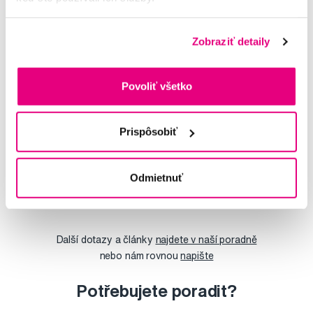
Zobraziť detaily
Vybrané dotazy a články
Povoliť všetko
Afty
Prispôsobiť
Adriana
Zubná pasta pre 2 ročné dieťa
Odmietnuť
Simona
Další dotazy a články
najdete v naší poradně
nebo nám rovnou
napište
Potřebujete poradit?