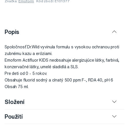
Značka:
Emoform
Kód zboží: E101377
Popis
Spoločnosť Dr.Wild vyvinula formulu s vysokou ochranou proti
zubnému kazu a eróziami.
Emoform Actifluor KIDS neobsahuje alergizujúce látky, farbivá,
konzervačné látky, umelé sladidlá a SLS.
Pre deti od 0 - 5 rokov.
Obsahuje fluorid sodný a cínatý 500 ppm F-, RDA 40, pH 6
Obsah 75 ml.
Složení
Použití