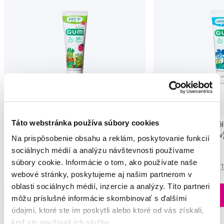
Táto webstránka používa súbory cookies
GUM Kids zubný gél pre predškolákov
GUM Junior zubný gél
Jungle Budies (3-6 rokov), 50 ml
Monsters (7-12 rokov)
Na prispôsobenie obsahu a reklám, poskytovanie funkcií
4,00 €
4,00 €
sociálnych médií a analýzu návštevnosti používame
súbory cookie. Informácie o tom, ako používate naše
5,0
/5
(98x)
5,0
/5
(
webové stránky, poskytujeme aj našim partnerom v
oblasti sociálnych médií, inzercie a analýzy. Títo partneri
Na sklade > 5 ks
Do košíku
Do košíku
môžu príslušné informácie skombinovať s ďalšími
Ihneď v
3 prodejnách
údajmi, ktoré ste im poskytli alebo ktoré od vás získali,
keď ste používali ich služby.