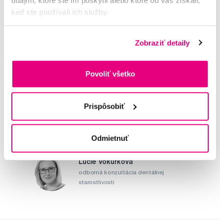
Potřebujete poradit?
keď ste používali ich služby.
Zobraziť detaily
Napište našim odborníkům
Povoliť všetko
Prispôsobiť
MUDr. Alena Krugová
odborná konzultácia dentálnej
starostlivosti
Odmietnuť
Lucie Vokůrková
odborná konzultácia dentálnej
starostlivosti