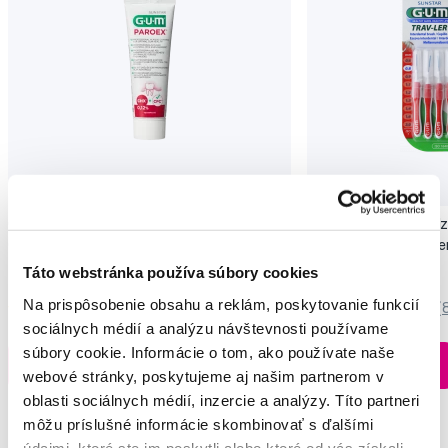
GUM PAROEX zubný gél (CHX 0,12 % +
GUM TRAV-LER medzi
CPC 0,05 %), 75 ml
chlorhexidínom, červe
(ISO 1), 6 ks
7,10 €
6,20 €
Táto webstránka používa súbory cookies
Na prispôsobenie obsahu a reklám, poskytovanie funkcií
5,0
/5
(249x)
5,0
/5
(
sociálnych médií a analýzu návštevnosti používame
súbory cookie. Informácie o tom, ako používate naše
Na sklade > 5 ks
Do košíku
Do košíku
webové stránky, poskytujeme aj našim partnerom v
Ihneď v
3 prodejnách
oblasti sociálnych médií, inzercie a analýzy. Títo partneri
môžu príslušné informácie skombinovať s ďalšími
údajmi, ktoré ste im poskytli alebo ktoré od vás získali,