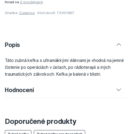
Ihned na
2 prodejnách
Značka:
Curaprox
Kód zboží: 73301897
Popis
Táto zubná kefka s ultramäkkými vláknami je vhodná na jemné
čistenie po operáciách v ústach, po rádioterapii a iných
traumatických zákrokoch. Kefka je balená v blistri.
Hodnocení
Doporučené produkty
Zubné kefky
Zubné kefky pre dospelých