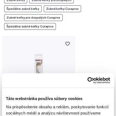
Špeciálne zubné kefky
Zubné kefky Curaprox
Zubné kefky pre dospelých Curaprox
Špeciálne zubné kefky Curaprox
Táto webstránka používa súbory cookies
Na prispôsobenie obsahu a reklám, poskytovanie funkcií
sociálnych médií a analýzu návštevnosti používame
Tandex Solo Ultra Soft jednozväzková