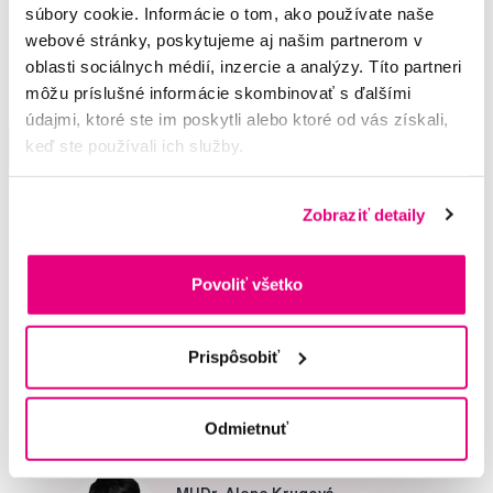
súbory cookie. Informácie o tom, ako používate naše
kefka
webové stránky, poskytujeme aj našim partnerom v
6,60 €
oblasti sociálnych médií, inzercie a analýzy. Títo partneri
5,0
/5
(4x)
môžu príslušné informácie skombinovať s ďalšími
údajmi, ktoré ste im poskytli alebo ktoré od vás získali,
Na sklade > 5 ks
keď ste používali ich služby.
Do košíku
Ihneď v
3 prodejnách
Zobraziť detaily
Potřebujete poradit?
Povoliť všetko
Napište našim odborníkům
Prispôsobiť
Odmietnuť