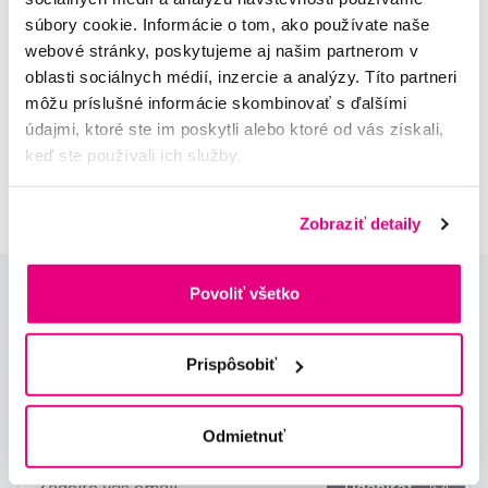
súbory cookie. Informácie o tom, ako používate naše
MUDr. Alena Krugová
odborná konzultácia dentálnej
webové stránky, poskytujeme aj našim partnerom v
starostlivosti
oblasti sociálnych médií, inzercie a analýzy. Títo partneri
môžu príslušné informácie skombinovať s ďalšími
údajmi, ktoré ste im poskytli alebo ktoré od vás získali,
Lucie Vokůrková
odborná konzultácia dentálnej
keď ste používali ich služby.
starostlivosti
Zobraziť detaily
Povoliť všetko
Prispôsobiť
Novinky a nabídky
Odmietnuť