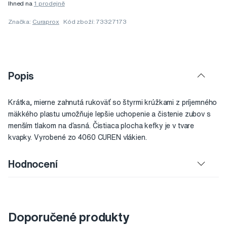
Ihned na
1 prodejně
Značka:
Curaprox
Kód zboží: 73327173
Popis
Krátka, mierne zahnutá rukoväť so štyrmi krúžkami z príjemného
mäkkého plastu umožňuje lepšie uchopenie a čistenie zubov s
menším tlakom na ďasná. Čistiaca plocha kefky je v tvare
kvapky. Vyrobené zo 4060 CUREN vlákien.
Hodnocení
Doporučené produkty