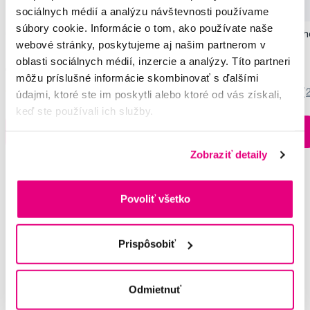
sociálnych médií a analýzu návštevnosti používame
súbory cookie. Informácie o tom, ako používate naše
GUM Red Cote tablety pre indikáciu
TePe Kids x-soft, výh
webové stránky, poskytujeme aj našim partnerom v
zubného plaku, 12 ks
zadarmo
oblasti sociálnych médií, inzercie a analýzy. Títo partneri
4,35 €
7,20 €
môžu príslušné informácie skombinovať s ďalšími
4,5
/5
(181x)
5,0
/5
(
údajmi, ktoré ste im poskytli alebo ktoré od vás získali,
keď ste používali ich služby.
Na sklade > 5 ks
Do košíku
Do košíku
Ihneď v
3 prodejnách
Zobraziť detaily
Povoliť všetko
Potřebujete poradit?
Prispôsobiť
Napište našim odborníkům
Odmietnuť