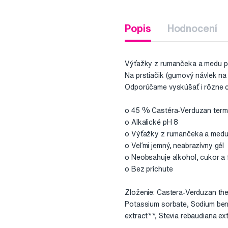
Popis
Hodnocení
Výťažky z rumančeka a medu pô
Na prstiačik (gumový návlek na 
Odporúčame vyskúšať i rôzne ch
o 45 % Castéra-Verduzan term
o Alkalické pH 8
o Výťažky z rumančeka a med
o Veľmi jemný, neabrazívny gél
o Neobsahuje alkohol, cukor a 
o Bez príchute
Zloženie: Castera-Verduzan the
Potassium sorbate, Sodium benzo
extract**, Stevia rebaudiana ext