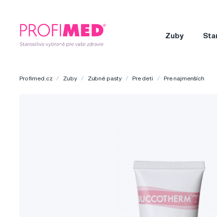
Zuby
Sta
Profimed.cz
Zuby
Zubné pasty
Pre deti
Pre najmenších