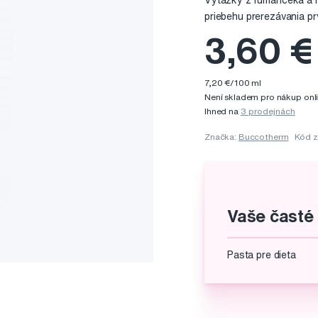
Výťažky z rumančeka a m
priebehu prerezávania p
3,60 €
7,20 €/100 ml
Není skladem pro nákup onl
Ihned na
3 prodejnách
Značka:
Buccotherm
Kód 
Vaše časté
Pasta pre dieta