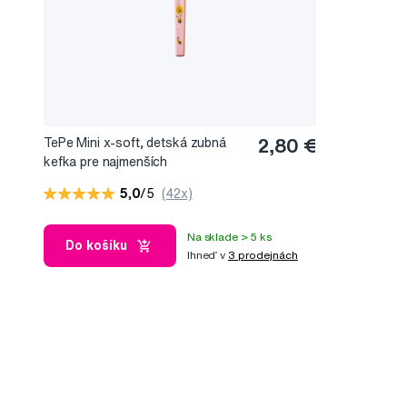
TePe Mini x-soft, detská zubná
2,80 €
kefka pre najmenších
5,0
/5
(42x)
Na sklade > 5 ks
Do košíku
Ihneď v
3 prodejnách