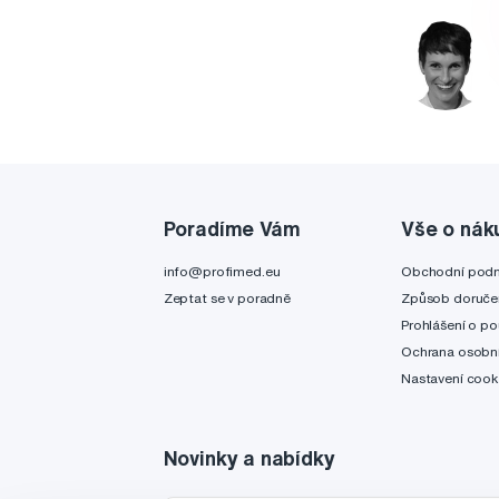
Poradíme Vám
Vše o nák
info@profimed.eu
Obchodní pod
Zeptat se v poradně
Způsob doruče
Prohlášení o po
Ochrana osobní
Nastavení cook
Novinky a nabídky