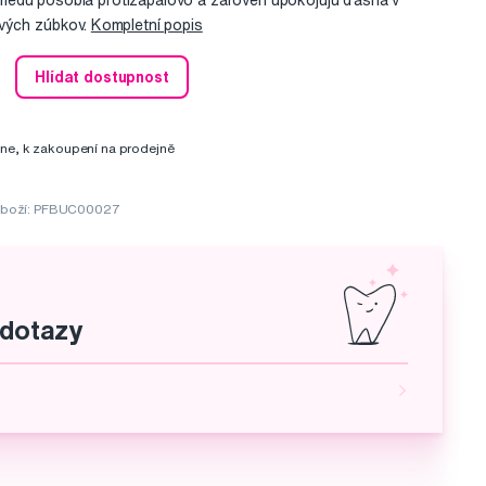
edu pôsobia protizápalovo a zároveň upokojujú ďasná v
rvých zúbkov.
Kompletní popis
Hlídat dostupnost
ine, k zakoupení na prodejně
zboží: PFBUC00027
 dotazy