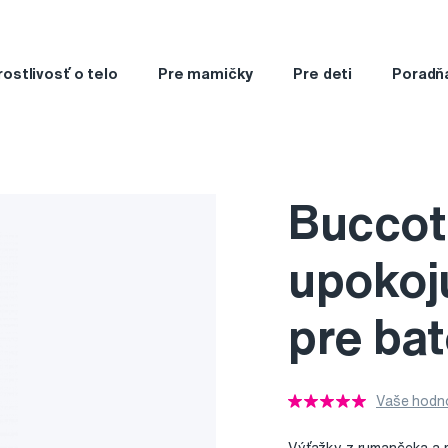
rostlivosť o telo
Pre mamičky
Pre deti
Poradň
Buccot
upokoj
pre bat
Vaše hodno