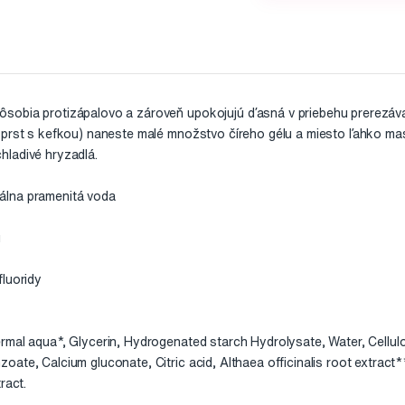
sobia protizápalovo a zároveň upokojujú ďasná v priebehu prerezáva
prst s kefkou) naneste malé množstvo číreho gélu a miesto ľahko masír
ladivé hryzadlá.
álna pramenitá voda
u
fluoridy
rmal aqua*, Glycerin, Hydrogenated starch Hydrolysate, Water, Cellu
ate, Calcium gluconate, Citric acid, Althaea officinalis root extract*
ract.