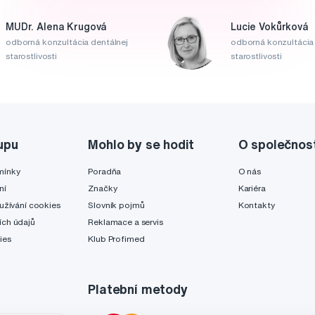
MUDr. Alena Krugová
Lucie Vokůrková
odborná konzultácia dentálnej
odborná konzultácia 
starostlivosti
starostlivosti
upu
Mohlo by se hodit
O společnos
mínky
Poradňa
O nás
ní
Značky
Kariéra
užívání cookies
Slovník pojmů
Kontakty
ch údajů
Reklamace a servis
ies
Klub Profimed
Platební metody