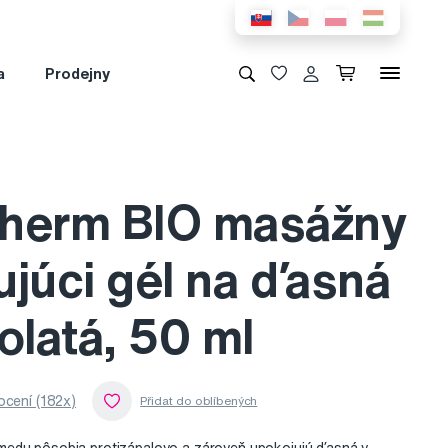
a
Prodejny
herm BIO masážny
ujúci gél na ďasná
olatá, 50 ml
cení (182x)