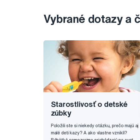
Vybrané dotazy a 
Starostlivosť o detské
zúbky
Položili ste si niekedy otázku, prečo majú aj
malé deti kazy? A ako vlastne vznikli?
Bábätká samozrejme prichádzajú na svet