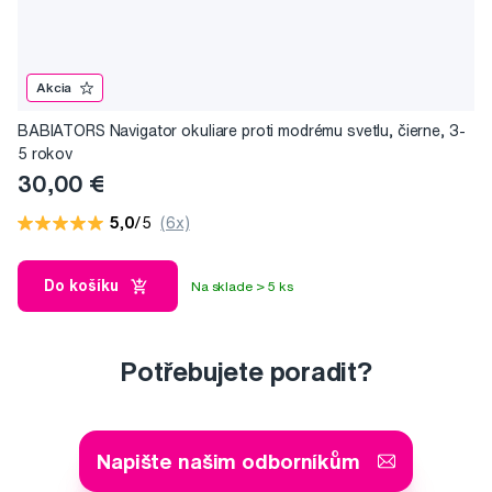
Akcia
BABIATORS Navigator okuliare proti modrému svetlu, čierne, 3-
5 rokov
30,00 €
5,0
/5
(6x)
Do košíku
Na sklade > 5 ks
Potřebujete poradit?
Napište našim odborníkům