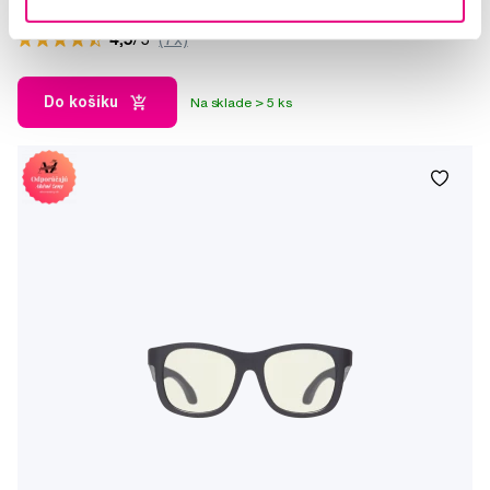
30,00 €
4,5
/5
(7x)
Do košíku
Na sklade > 5 ks