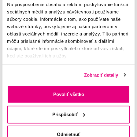
Na prispôsobenie obsahu a reklám, poskytovanie funkcií
sociálnych médií a analýzu návštevnosti používame
súbory cookie. Informácie o tom, ako používate naše
webové stránky, poskytujeme aj našim partnerom v
oblasti sociálnych médií, inzercie a analýzy. Títo partneri
môžu príslušné informácie skombinovať s ďalšími
údajmi, ktoré ste im poskytli alebo ktoré od vás získali,
keď ste používali ich služby.
Zobraziť detaily
Povoliť všetko
Akcia
Prispôsobiť
BABIATORS Navigator okuliare proti modrému svetlu, ružové,
3-5 rokov
Odmietnuť