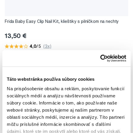
Frida Baby Easy Clip Nail Kit, klieštiky s pilníčkom na nechty
13,50 €
4,0
/5
(3x)
Na sklade > 5 ks
Do košíku
Ihneď v
3 prodejnách
Táto webstránka používa súbory cookies
Na prispôsobenie obsahu a reklám, poskytovanie funkcií
sociálnych médií a analýzu návštevnosti používame
súbory cookie. Informácie o tom, ako používate naše
webové stránky, poskytujeme aj našim partnerom v
oblasti sociálnych médií, inzercie a analýzy. Títo partneri
môžu príslušné informácie skombinovať s ďalšími
údajmi, ktoré ste im poskytli alebo ktoré od vás získali,