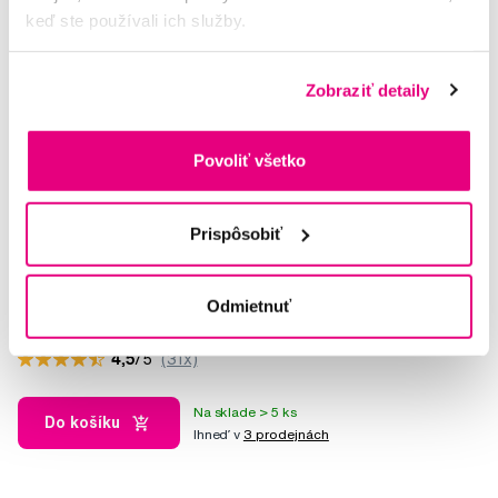
keď ste používali ich služby.
Zobraziť detaily
Povoliť všetko
Prispôsobiť
Frida Baby Easy Grip, nožničky na nechty
Odmietnuť
12,00 €
4,5
/5
(31x)
Na sklade > 5 ks
Do košíku
Ihneď v
3 prodejnách