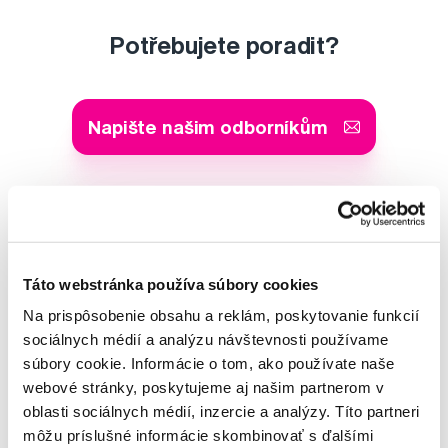
Potřebujete poradit?
Napište našim odborníkům
MUDr. Alena Krugová
odborná konzultácia dentálnej
Táto webstránka používa súbory cookies
starostlivosti
Na prispôsobenie obsahu a reklám, poskytovanie funkcií
sociálnych médií a analýzu návštevnosti používame
Lucie Vokůrková
súbory cookie. Informácie o tom, ako používate naše
odborná konzultácia dentálnej
webové stránky, poskytujeme aj našim partnerom v
starostlivosti
oblasti sociálnych médií, inzercie a analýzy. Títo partneri
môžu príslušné informácie skombinovať s ďalšími