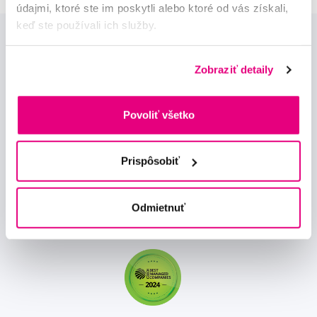
údajmi, ktoré ste im poskytli alebo ktoré od vás získali,
keď ste používali ich služby.
Zobraziť detaily
Povoliť všetko
Novinky a nabídky
Prispôsobiť
Odebírat
Odmietnuť
Chci dostávat informace o novinkách a akčních nabídkách
a souhlasím se
zpracováním osobních údajů
pro tyto účely.