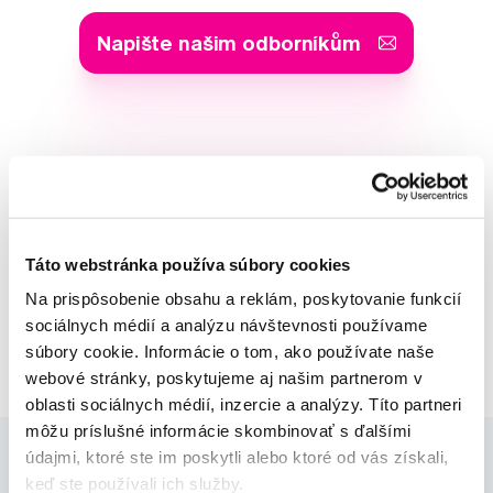
Napište našim odborníkům
MUDr. Alena Krugová
odborná konzultácia dentálnej
starostlivosti
Táto webstránka používa súbory cookies
Lucie Vokůrková
Na prispôsobenie obsahu a reklám, poskytovanie funkcií
odborná konzultácia dentálnej
sociálnych médií a analýzu návštevnosti používame
starostlivosti
súbory cookie. Informácie o tom, ako používate naše
webové stránky, poskytujeme aj našim partnerom v
oblasti sociálnych médií, inzercie a analýzy. Títo partneri
môžu príslušné informácie skombinovať s ďalšími
údajmi, ktoré ste im poskytli alebo ktoré od vás získali,
keď ste používali ich služby.