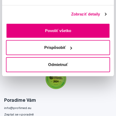
Zobraziť detaily
Novinky a nabídky
Povoliť všetko
Odebírat
Prispôsobiť
Chci dostávat informace o novinkách a akčních nabídkách
a souhlasím se
zpracováním osobních údajů
pro tyto účely.
Odmietnuť
Poradíme Vám
info@profimed.eu
Zeptat se v poradně