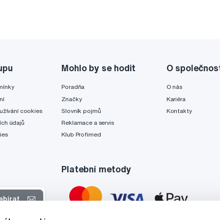
upu
Mohlo by se hodit
O společnos
mínky
Poradňa
O nás
ní
Značky
Kariéra
užívání cookies
Slovník pojmů
Kontakty
ch údajů
Reklamace a servis
ies
Klub Profimed
Platební metody
ebírat