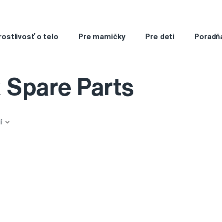
rostlivosť o telo
Pre mamičky
Pre deti
Poradň
 Spare Parts
í