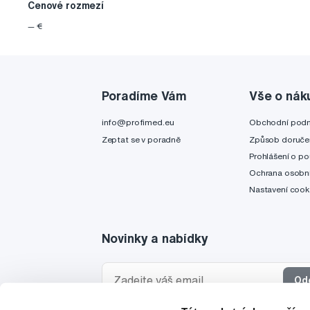
Cenové rozmezí
—
€
Poradíme Vám
Vše o nák
info@profimed.eu
Obchodní pod
Zeptat se v poradně
Způsob doruče
Prohlášení o po
Ochrana osobní
Nastavení cook
Novinky a nabídky
Od