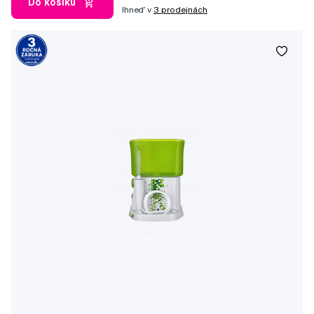
Do košíku
Ihneď v
3 prodejnách