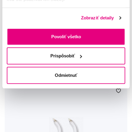
Zobraziť detaily
Waterpik Classic Jet - náhradné trysky pre WP60, WP70,
Povoliť všetko
WP90, 2 ks
11,80 €
Prispôsobiť
5,0
/5
(8x)
Hlídat dostupnost
Odmietnuť