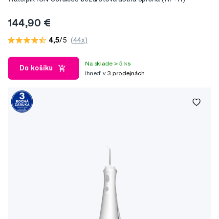
144,90 €
4,5
/5
(44x)
Na sklade > 5 ks
Do košíku
Ihneď v
3 prodejnách