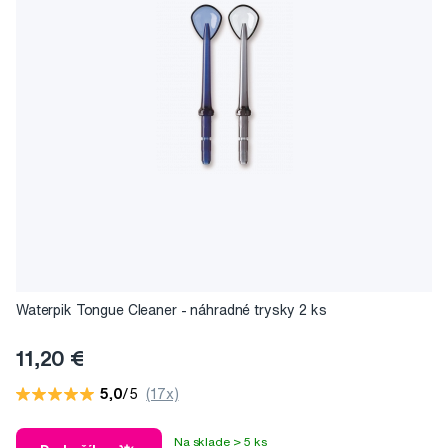
Waterpik Tongue Cleaner - náhradné trysky 2 ks
11,20 €
5,0
/5
(17x)
Na sklade > 5 ks