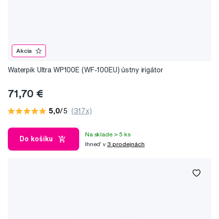
Akcia
Waterpik Ultra WP100E (WF-100EU) ústny irigátor
71,70 €
5,0
/5
(317x)
Na sklade > 5 ks
Do košíku
Ihneď v
3 prodejnách