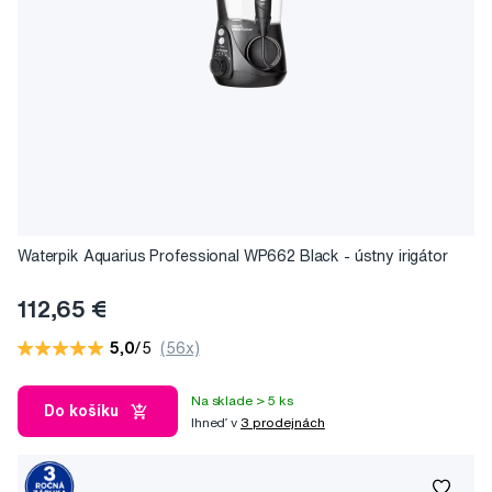
Waterpik Aquarius Professional WP662 Black - ústny irigátor
112,65 €
5,0
/5
(56x)
Na sklade > 5 ks
Do košíku
Ihneď v
3 prodejnách