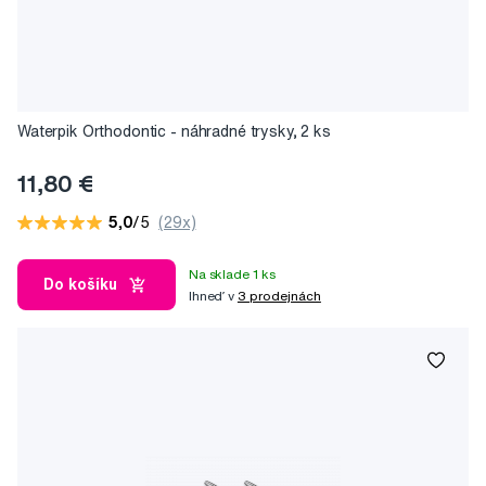
Waterpik Orthodontic - náhradné trysky, 2 ks
11,80 €
5,0
/5
(29x)
Na sklade 1 ks
Do košíku
Ihneď v
3 prodejnách