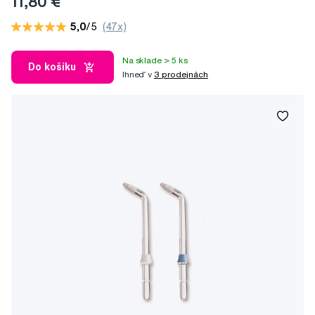
11,80 €
5,0
/5
(47x)
Na sklade > 5 ks
Do košíku
Ihneď v
3 prodejnách