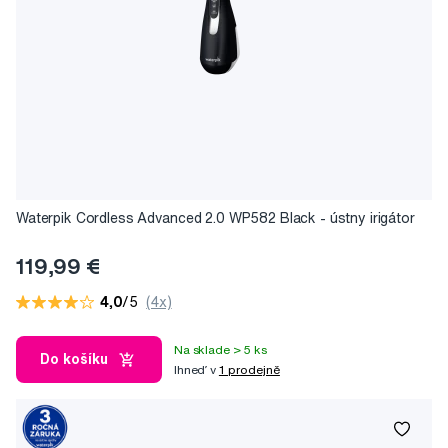
Waterpik Cordless Advanced 2.0 WP582 Black - ústny irigátor
119,99 €
4,0
/5
(4x)
Na sklade > 5 ks
Do košíku
Ihneď v
1 prodejně