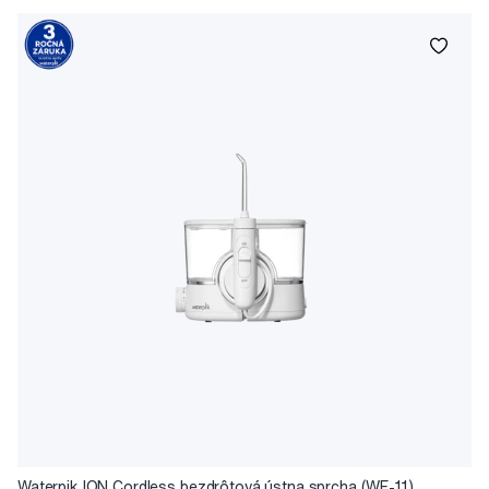
Waterpik ION Cordless bezdrôtová ústna sprcha (WF-11)