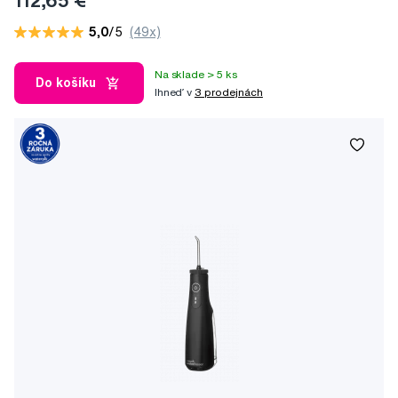
112,65 €
5,0
/5
(49x)
Na sklade > 5 ks
Do košíku
Ihneď v
3 prodejnách