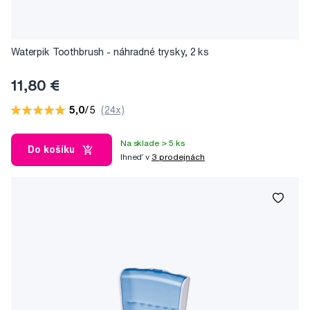
Waterpik Toothbrush - náhradné trysky, 2 ks
11,80 €
5,0
/5
(24x)
Na sklade > 5 ks
Do košíku
Ihneď v
3 prodejnách