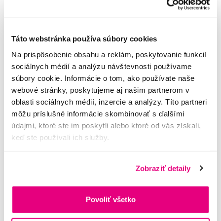
Táto webstránka používa súbory cookies
Na prispôsobenie obsahu a reklám, poskytovanie funkcií
sociálnych médií a analýzu návštevnosti používame
súbory cookie. Informácie o tom, ako používate naše
webové stránky, poskytujeme aj našim partnerom v
VIVAIODAYS - organická starostlivosť pre
oblasti sociálnych médií, inzercie a analýzy. Títo partneri
bábätká a deti
môžu príslušné informácie skombinovať s ďalšími
údajmi, ktoré ste im poskytli alebo ktoré od vás získali,
VIVAIODAYS v sebe spája to najlepšie, čo súčasné znalosti
keď ste používali ich služby.
v oblasti prírodnej kozmetiky ponúkajú. Tradíciu celého
sveta kombinuje s tým najdokonalejším spracovaním a dáva
tak vzniknúť jedine...
Zobraziť detaily
Celý článek
Povoliť všetko