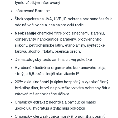
týmto všetkým inšpirovaný
Inšpirované Borneom
Širokospektrálna UVA, UVB, IR ochrana bez nanočastíc je
odolná voči vode a ideálna pre celú rodinu
Neobsahuje:
chemické filtre proti slnečnému žiareniu,
konzervanty, nanočastice, parabény, propylénglykol,
silikóny, petrochemické látky, etanolamíny, syntetické
farbivá, alkohol, ftaláty, pšenicu/orechy
Dermatologicky testované na citlivej pokožke
Vyrobené z liečivého organického kurkumového oleja,
ktorý je 5,8-krát silnejší ako vitamín E!
20% oxid zinočnatý je úplne bezpečný a vysokoúčinný
fyzikálny filter, ktorý na pokožke vytvára ochranný štít a
zároveň má antioxidačné účinky
Organický extrakt z nechtíka a bambucké maslo
upokojujú, hydratujú a zvláčňujú pokožku
Organický olej z rakytníka morského pomáha posilniť