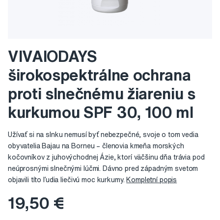
VIVAIODAYS
širokospektrálne ochrana
proti slnečnému žiareniu s
kurkumou SPF 30, 100 ml
Užívať si na slnku nemusí byť nebezpečné, svoje o tom vedia
obyvatelia Bajau na Borneu – členovia kmeňa morských
kočovníkov z juhovýchodnej Ázie, ktorí väčšinu dňa trávia pod
neúprosnými slnečnými lúčmi. Dávno pred západným svetom
objavili títo ľudia liečivú moc kurkumy.
Kompletní popis
19,50 €