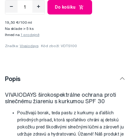
Do košíku
19,50 €/100 ml
Na sklade > 5 ks
Ihned na
1 prodejně
Značka:
Vivaiodays
Kód zboží: VDTS100
Popis
VIVAIODAYS širokospektrálne ochrana proti
slnečnému žiareniu s kurkumou SPF 30
Používajú borak, teda pastu z kurkumy a ďalších
prírodných prísad, ktorá spoľahlivo chráni aj detskú
pokožku pred škodlivými slnečnými lúčmi a zároveň ju
udržuje zdravú a hydratovanú. Úžasné! Náš produkt je