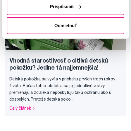
Prispôsobiť
Odmietnuť
Vhodná starostlivosť o citlivú detskú
pokožku? Jedine tá najjemnejšia!
Detská pokožka sa vyvíja v priebehu prvých troch rokov
života. Počas tohto obdobia sa jej jednotlivé vrstvy
premieňajú a zďaleka neposkytujú takú ochranu ako u
dospelých. Pretože detská poko...
Celý článek