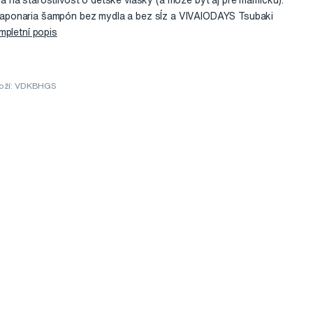
na starostlivosť o detské vlásky (a môže byť aj pre mamičku).
ponaria šampón bez mydla a bez sĺz a VIVAIODAYS Tsubaki
pletní popis
oží: VDKBHGS