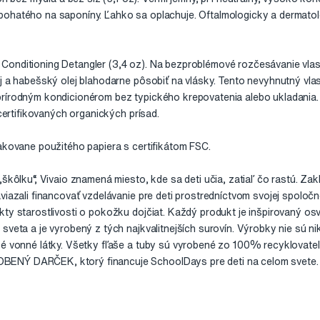
bohatého na saponíny. Ľahko sa oplachuje. Oftalmologicky a dermato
Conditioning Detangler (3,4 oz). Na bezproblémové rozčesávanie vla
ej a habešský olej blahodarne pôsobiť na vlásky. Tento nevyhnutný vla
rírodným kondicionérom bez typického krepovatenia alebo ukladania.
 certifikovaných organických prísad.
pakovane použitého papiera s certifikátom FSC.
„škôlku“, Vivaio znamená miesto, kde sa deti učia, zatiaľ čo rastú. Zak
viazali financovať vzdelávanie pre deti prostredníctvom svojej spoločn
kty starostlivosti o pokožku dojčiat. Každý produkt je inšpirovaný os
sveta a je vyrobený z tých najkvalitnejších surovín. Výrobky nie sú n
ké vonné látky. Všetky fľaše a tuby sú vyrobené zo 100% recyklovateľn
ENÝ DARČEK, ktorý financuje SchoolDays pre deti na celom svete.