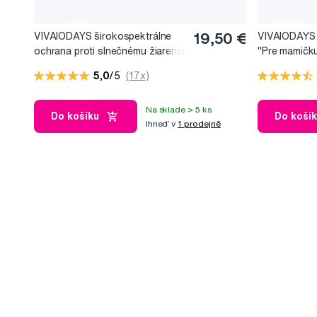
VIVAIODAYS širokospektrálne
19,50 €
VIVAIODAYS 
ochrana proti slnečnému žiareniu
"Pre mamičku
s kurkumou SPF 30, 100 ml
5,0
/5
(17x)
Na sklade > 5 ks
Do košíku
Do koší
Ihneď v
1 prodejně