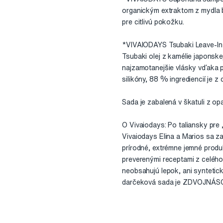
organickým extraktom z mydla 
pre citlivú pokožku.
*VIVAIODAYS Tsubaki Leave-In 
Tsubaki olej z kamélie japonsk
najzamotanejšie vlásky vďaka p
silikóny, 88 % ingrediencií je z
Sada je zabalená v škatuli z o
O Vivaiodays: Po taliansky pre 
Vivaiodays Elina a Marios sa za
prírodné, extrémne jemné produ
preverenými receptami z celého 
neobsahujú lepok, ani syntetic
darčeková sada je ZDVOJNÁSOB