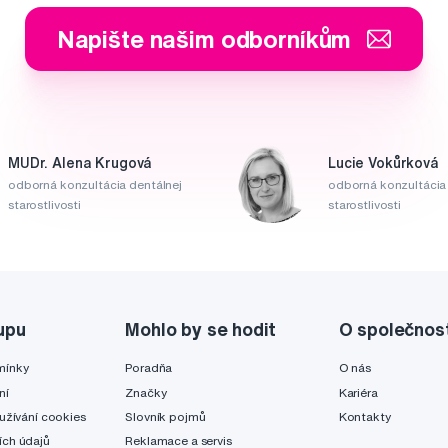
Napište našim odborníkům
MUDr. Alena Krugová
Lucie Vokůrková
odborná konzultácia dentálnej
odborná konzultácia 
starostlivosti
starostlivosti
upu
Mohlo by se hodit
O společnos
mínky
Poradňa
O nás
ní
Značky
Kariéra
užívání cookies
Slovník pojmů
Kontakty
ch údajů
Reklamace a servis