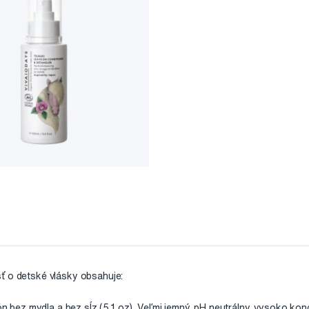
ť o detské vlásky obsahuje:
ez mydla a bez sĺz (5,1 oz). Veľmi jemný, pH neutrálny, vysoko konc