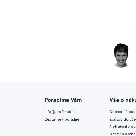
Poradíme Vám
Vše o nák
info@profimed.eu
Obchodní pod
Zeptat se v poradně
Způsob doruče
Prohlášení o po
Ochrana osobní