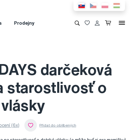
a
Prodejny
DAYS darčeková
 starostlivosť o
 vlásky
cení (6x)