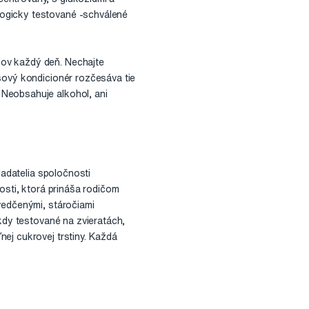
logicky testované -schválené
sov každý deň. Nechajte
sový kondicionér rozčesáva tie
 Neobsahuje alkohol, ani
ladatelia spoločnosti
osti, ktorá prináša rodičom
vedčenými, stáročiami
ikdy testované na zvieratách,
ej cukrovej trstiny. Každá