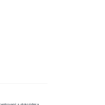
entrovaný, s glukozidmi a