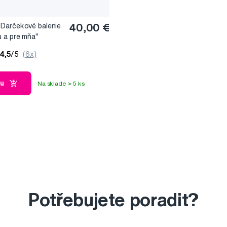
Darčekové balenie
40,00 €
 a pre mňa"
4,5
/5
(6x)
ku
Na sklade > 5 ks
Potřebujete poradit?