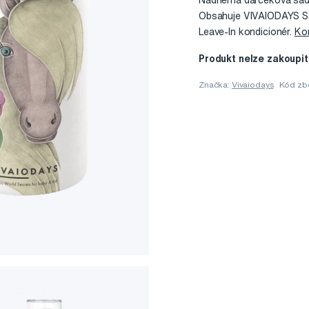
Nádherná darčeková sada 
Obsahuje VIVAIODAYS Sa
Leave-In kondicionér.
Kom
Produkt nelze zakoupit
Značka:
Vivaiodays
Kód zb