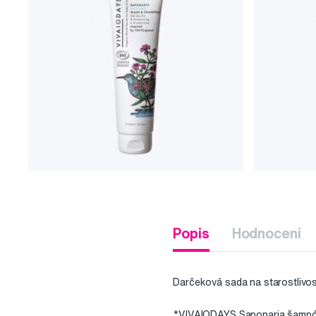
Popis
Hodnocení
Darčeková sada na starostlivos
*VIVAIODAYS Saponaria šampón b