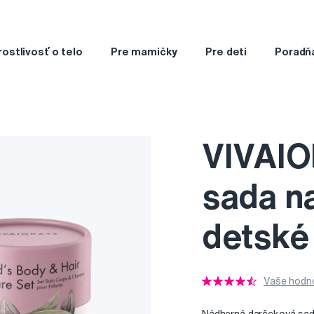
rostlivosť o telo
Pre mamičky
Pre deti
Poradň
VIVAIO
sada na
detské
Vaše hodno