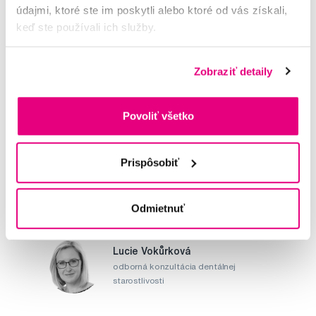
údajmi, ktoré ste im poskytli alebo ktoré od vás získali,
keď ste používali ich služby.
Potřebujete poradit?
Zobraziť detaily
Napište našim odborníkům
Povoliť všetko
Prispôsobiť
MUDr. Alena Krugová
odborná konzultácia dentálnej
Odmietnuť
starostlivosti
Lucie Vokůrková
odborná konzultácia dentálnej
starostlivosti