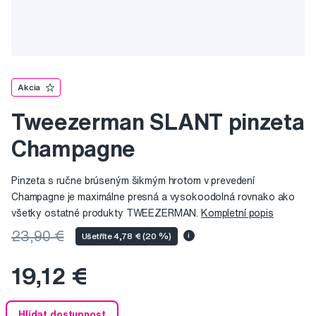
Akcia
Tweezerman SLANT pinzeta
Champagne
Pinzeta s ručne brúseným šikmým hrotom v prevedení
Champagne je maximálne presná a vysokoodolná rovnako ako
všetky ostatné produkty TWEEZERMAN.
Kompletní popis
23,90 €
Ušetříte 4,78 € (20 %)
i
19,12 €
Hlídat dostupnost