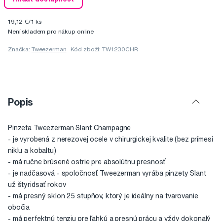
19,12 €/1 ks
Není skladem pro nákup online
Značka:
Tweezerman
Kód zboží: TW1230CHR
Popis
Pinzeta Tweezerman Slant Champagne
- je vyrobená z nerezovej ocele v chirurgickej kvalite (bez prímesi
niklu a kobaltu)
- má ručne brúsené ostrie pre absolútnu presnosť
- je nadčasová - spoločnosť Tweezerman vyrába pinzety Slant
už štyridsať rokov
- má presný sklon 25 stupňov, ktorý je ideálny na tvarovanie
obočia
- má perfektnú tenziu pre ľahkú a presnú prácu a vždy dokonalý