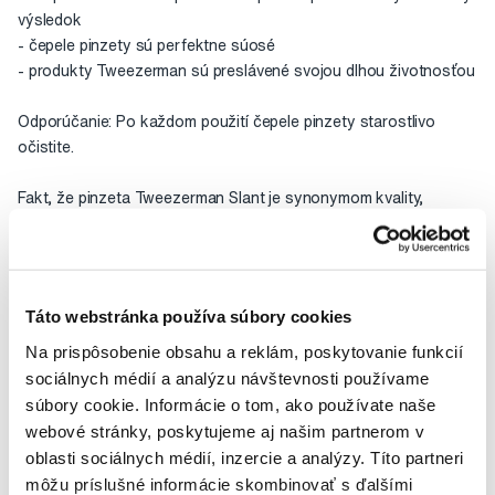
výsledok
- čepele pinzety sú perfektne súosé
- produkty Tweezerman sú preslávené svojou dlhou životnosťou
Odporúčanie: Po každom použití čepele pinzety starostlivo
očistite.
Fakt, že pinzeta Tweezerman Slant je synonymom kvality,
potvrdzuje skutočnosť, že si ju pre svoju prácu už niekoľko
rokov vyberajú profesionálni vizážisti celebrít a modeliek. Navyše
to bola práve spoločnosť Tweezerman, ktorá vôbec prvýkrát
uviedla na trh pinzetu s farebnou rukoväťou. V súčasnosti je síce
Táto webstránka používa súbory cookies
na trhu celý rad pestrých pinziet, Slant je však vďaka svojmu
Na prispôsobenie obsahu a reklám, poskytovanie funkcií
unikátnemu.
sociálnych médií a analýzu návštevnosti používame
súbory cookie. Informácie o tom, ako používate naše
Hodnocení
webové stránky, poskytujeme aj našim partnerom v
oblasti sociálnych médií, inzercie a analýzy. Títo partneri
môžu príslušné informácie skombinovať s ďalšími