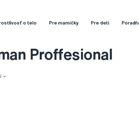
rostlivosť o telo
Pre mamičky
Pre deti
Poradň
an Proffesional
í