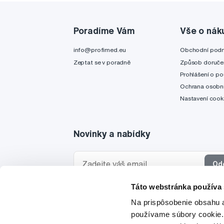
Poradíme Vám
Vše o nák
info@profimed.eu
Obchodní pod
Zeptat se v poradně
Způsob doruče
Prohlášení o po
Ochrana osobní
Nastavení cook
Novinky a nabídky
Od
Táto webstránka používa
Chci dostávat informace o novinkách a akčních
Na prispôsobenie obsahu a
a souhlasím se
zpracováním osobních údajů
pro 
používame súbory cookie.