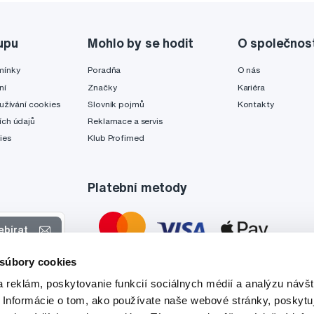
upu
Mohlo by se hodit
O společnos
mínky
Poradňa
O nás
ní
Značky
Kariéra
užívání cookies
Slovník pojmů
Kontakty
ch údajů
Reklamace a servis
ies
Klub Profimed
Platební metody
ebírat
 súbory cookies
 nabídkách
 reklám, poskytovanie funkcií sociálnych médií a analýzu návšt
tyto účely.
 Informácie o tom, ako používate naše webové stránky, poskytu