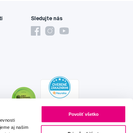
ti
Sledujte nás
Povoliť všetko
evnosti
jeme aj našim