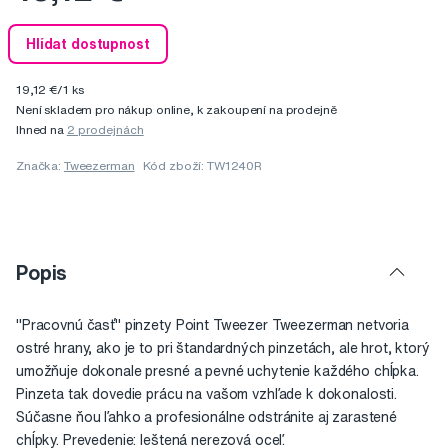
Hlídat dostupnost
19,12 €/1 ks
Není skladem pro nákup online, k zakoupení na prodejně
Ihned na
2 prodejnách
Značka:
Tweezerman
Kód zboží: TW1240R
Popis
"Pracovnú časť" pinzety Point Tweezer Tweezerman netvoria
ostré hrany, ako je to pri štandardných pinzetách, ale hrot, ktorý
umožňuje dokonale presné a pevné uchytenie každého chĺpka.
Pinzeta tak dovedie prácu na vašom vzhľade k dokonalosti.
Súčasne ňou ľahko a profesionálne odstránite aj zarastené
chĺpky. Prevedenie: leštená nerezová oceľ.