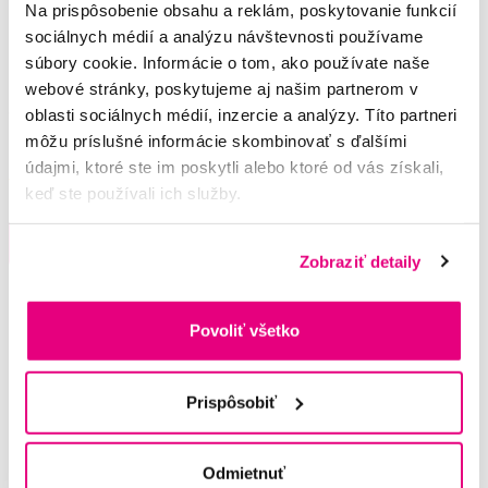
Na prispôsobenie obsahu a reklám, poskytovanie funkcií
sociálnych médií a analýzu návštevnosti používame
Akcia
súbory cookie. Informácie o tom, ako používate naše
webové stránky, poskytujeme aj našim partnerom v
Tweezerman Browmousse Gél na fixáciu
obočia
oblasti sociálnych médií, inzercie a analýzy. Títo partneri
9,76 €
12,20 €
môžu príslušné informácie skombinovať s ďalšími
údajmi, ktoré ste im poskytli alebo ktoré od vás získali,
4,5
/5
(11x)
keď ste používali ich služby.
Na sklade 5 ks
Do košíku
Ihneď v
1 prodejně
Zobraziť detaily
Povoliť všetko
Potřebujete poradit?
Prispôsobiť
Napište našim odborníkům
Odmietnuť