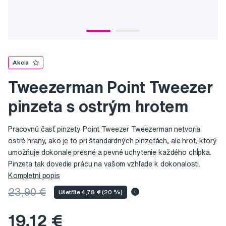
Akcia
Tweezerman Point Tweezer
pinzeta s ostrým hrotem
Pracovnú časť pinzety Point Tweezer Tweezerman netvoria
ostré hrany, ako je to pri štandardných pinzetách, ale hrot, ktorý
umožňuje dokonale presné a pevné uchytenie každého chĺpka.
Pinzeta tak dovedie prácu na vašom vzhľade k dokonalosti.
Kompletní popis
23,90 €
Ušetříte 4,78 € (20 %)
i
19,12 €