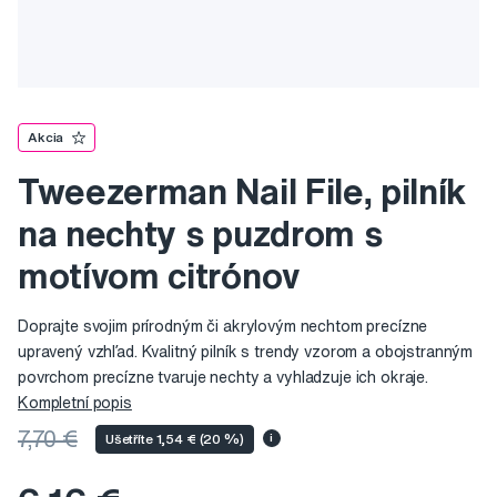
Akcia
Tweezerman Nail File, pilník
na nechty s puzdrom s
motívom citrónov
Doprajte svojim prírodným či akrylovým nechtom precízne
upravený vzhľad. Kvalitný pilník s trendy vzorom a obojstranným
povrchom precízne tvaruje nechty a vyhladzuje ich okraje.
Kompletní popis
7,70 €
Ušetříte 1,54 € (20 %)
i