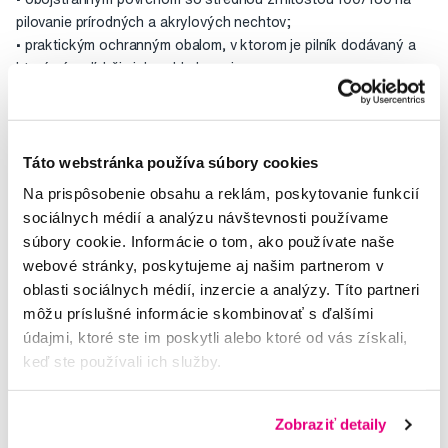
pilovanie prírodných a akrylových nechtov;
• praktickým ochranným obalom, v ktorom je pilník dodávaný a
ktoré vám uľahčia jeho skladovanie.
Hodnocení
Táto webstránka používa súbory cookies
Na prispôsobenie obsahu a reklám, poskytovanie funkcií
sociálnych médií a analýzu návštevnosti používame
súbory cookie. Informácie o tom, ako používate naše
Potřebujete poradit?
webové stránky, poskytujeme aj našim partnerom v
oblasti sociálnych médií, inzercie a analýzy. Títo partneri
môžu príslušné informácie skombinovať s ďalšími
Napište našim odborníkům
údajmi, ktoré ste im poskytli alebo ktoré od vás získali,
keď ste používali ich služby.
Zobraziť detaily