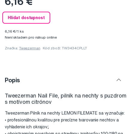
6,16 €
Hlídat dostupnost
6,16 €/1 ks
Není skladem pro nákup online
Značka:
Tweezerman
Kód zboží: TW3434CPLLT
Popis
Tweezerman Nail File, pilník na nechty s puzdrom
s motívom citrónov
Tweezerman Pilník na nechty LEMON FILEMATE sa vyznačuje:
• profesionálnou kvalitou pre precízne tvarovanie nechtov a
vyhladenie ich okrajov;
• obojstranným povrchom so strednou zrnitosťou 100/180 na