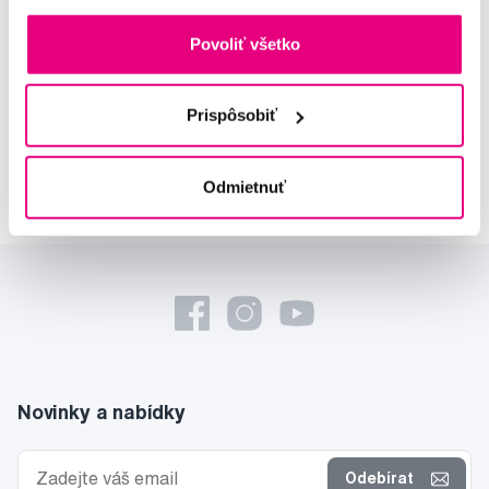
MUDr. Alena Krugová
odborná konzultácia dentálnej
Povoliť všetko
starostlivosti
Prispôsobiť
Lucie Vokůrková
odborná konzultácia dentálnej
starostlivosti
Odmietnuť
Novinky a nabídky
Odebírat