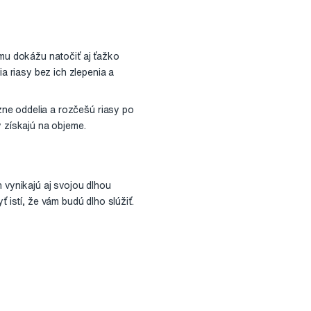
omu dokážu natočiť aj ťažko
 riasy bez ich zlepenia a
ne oddelia a rozčešú riasy po
y získajú na objeme.
vynikajú aj svojou dlhou
 istí, že vám budú dlho slúžiť.