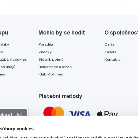
upu
Mohlo by se hodit
O společnos
mínky
Poradňa
O nás
ní
Značky
Kariéra
užívání cookies
Slovník pojmů
Kontakty
ch údajů
Reklamace a servis
ies
Klub Profimed
Platební metody
ebírat
 súbory cookies
 nabídkách