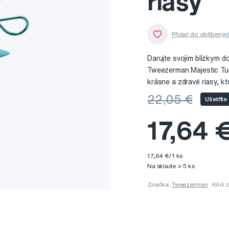
riasy
Darujte svojim blízkym do
Tweezerman Majestic Tur
krásne a zdravé riasy, k
22,05 €
Ušetříte
17,64 
17,64 €/1 ks
Na sklade > 5 ks
Značka:
Tweezerman
Kód z