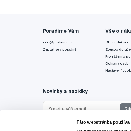
Poradíme Vám
Vše o nák
info@profimed.eu
Obchodní pod
Zeptat se v poradně
Způsob doruče
Prohlášení o po
Ochrana osobní
Nastavení cook
Novinky a nabídky
Od
Táto webstránka používa
Chci dostávat informace o novinkách a akčních