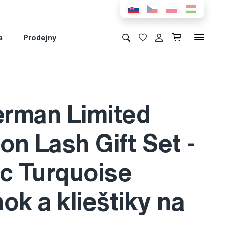
a
Prodejny
rman Limited
ion Lash Gift Set -
ic Turquoise
ok a klieštiky na