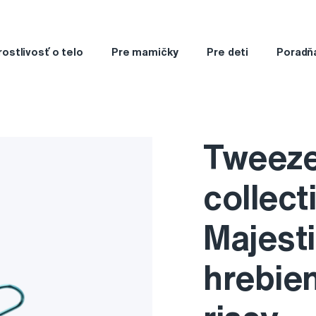
rostlivosť o telo
Pre mamičky
Pre deti
Poradň
Tweeze
collect
Majest
hrebien