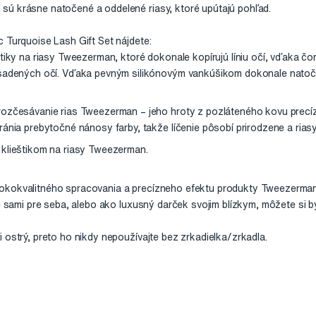
ú krásne natočené a oddelené riasy, ktoré upútajú pohľad.
 Turquoise Lash Gift Set nájdete:
štiky na riasy Tweezerman, ktoré dokonale kopírujú líniu očí, vďaka č
sadených očí. Vďaka pevným silikónovým vankúšikom dokonale natočia
ozčesávanie rias Tweezerman – jeho hroty z pozláteného kovu precíz
ánia prebytočné nánosy farby, takže líčenie pôsobí prirodzene a rias
klieštikom na riasy Tweezerman.
okokvalitného spracovania a precízneho efektu produkty Tweezerman 
e sami pre seba, alebo ako luxusný darček svojim blízkym, môžete si byť
 ostrý, preto ho nikdy nepoužívajte bez zrkadielka/zrkadla.