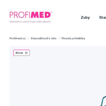
Zuby
Sta
Profimed.cz
Starostlivosť o telo
Pinzety a klieštiky
Akcia