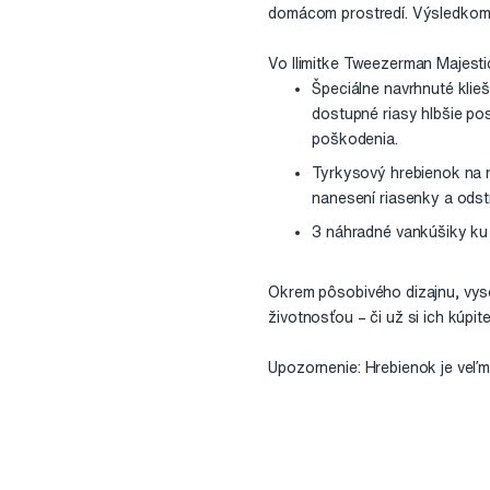
domácom prostredí. Výsledkom s
Vo llimitke Tweezerman Majestic
Špeciálne navrhnuté klie
dostupné riasy hlbšie po
poškodenia.
Tyrkysový hrebienok na r
nanesení riasenky a odstr
3 náhradné vankúšiky ku 
Okrem pôsobivého dizajnu, vys
životnosťou – či už si ich kúpit
Upozornenie: Hrebienok je veľmi