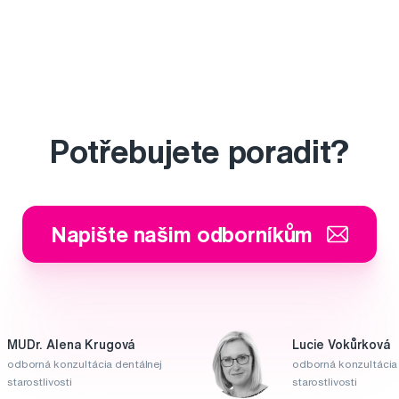
Potřebujete poradit?
Napište našim odborníkům
MUDr. Alena Krugová
Lucie Vokůrková
odborná konzultácia dentálnej
odborná konzultácia 
starostlivosti
starostlivosti