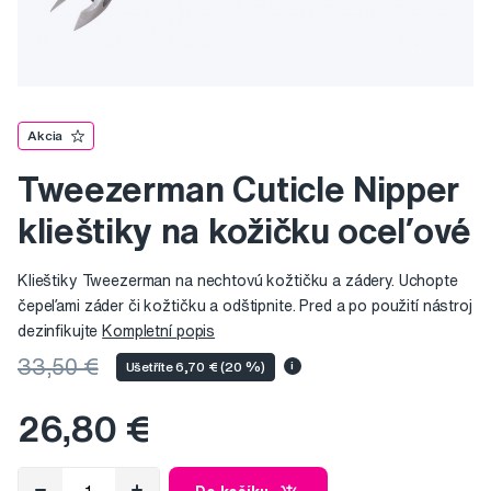
Akcia
Tweezerman Cuticle Nipper
klieštiky na kožičku oceľové
Klieštiky Tweezerman na nechtovú kožtičku a zádery. Uchopte
čepeľami záder či kožtičku a odštipnite. Pred a po použití nástroj
dezinfikujte
Kompletní popis
33,50 €
Ušetříte 6,70 € (20 %)
i
26,80 €