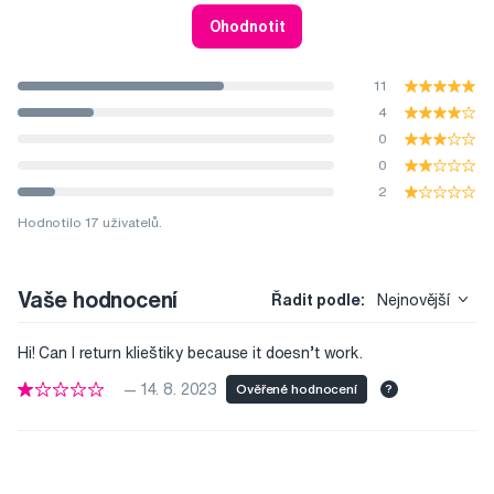
Ohodnotit
11
4
0
0
2
Hodnotilo 17 uživatelů.
Vaše hodnocení
Řadit podle:
Nejnovější
Hi! Can I return klieštiky because it doesn’t work.
— 14. 8. 2023
Ověřené hodnocení
?