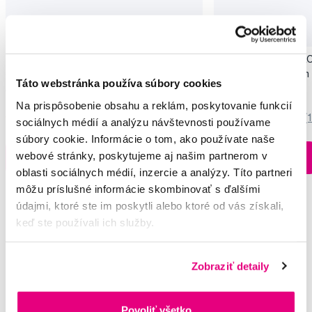
TopElastics MEXICO CITY ortodontickej
TopElastics BARCELO
gumičky, 3/16" medium
gumičky, 1/4" medium
Táto webstránka používa súbory cookies
1,55 €
1,55 €
Na prispôsobenie obsahu a reklám, poskytovanie funkcií
5,0
/5
(38x)
5,0
/5
(
sociálnych médií a analýzu návštevnosti používame
súbory cookie. Informácie o tom, ako používate naše
Na sklade > 5 ks
webové stránky, poskytujeme aj našim partnerom v
Do košíku
Do košíku
Ihneď v
2 prodejnách
oblasti sociálnych médií, inzercie a analýzy. Títo partneri
môžu príslušné informácie skombinovať s ďalšími
údajmi, ktoré ste im poskytli alebo ktoré od vás získali,
keď ste používali ich služby.
Vybrané dotazy a články
Zobraziť detaily
gumicky
Povoliť všetko