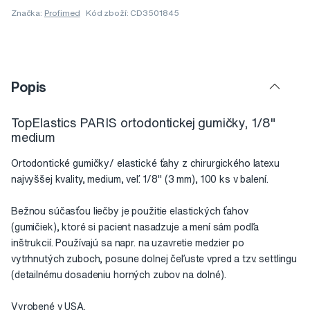
Značka:
Profimed
Kód zboží: CD3501845
Popis
TopElastics PARIS ortodontickej gumičky, 1/8"
medium
Ortodontické gumičky/ elastické ťahy z chirurgického latexu
najvyššej kvality, medium, veľ. 1/8" (3 mm), 100 ks v balení.
Bežnou súčasťou liečby je použitie elastických ťahov
(gumičiek), ktoré si pacient nasadzuje a mení sám podľa
inštrukcií. Používajú sa napr. na uzavretie medzier po
vytrhnutých zuboch, posune dolnej čeľuste vpred a tzv. settlingu
(detailnému dosadeniu horných zubov na dolné).
Vyrobené v USA.