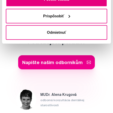
marcela
Prispôsobiť
Další dotazy a články
najdete v naší poradně
nebo nám rovnou
napište
Odmietnuť
Potřebujete poradit?
Napište našim odborníkům
MUDr. Alena Krugová
odborná konzultácia dentálnej
starostlivosti