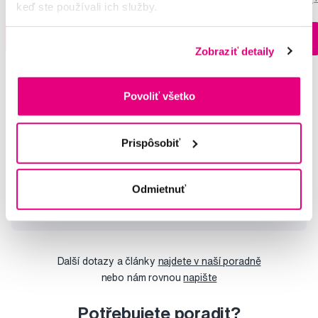
keď ste používali ich služby.
Na sklade > 5 ks
Do košíku
Do košíku
Ihneď v
3 prodejnách
Zobraziť detaily
Povoliť všetko
Vybrané dotazy a články
Prispôsobiť
Odmietnuť
Dentalna starostlivosť
Silvia
Další dotazy a články
najdete v naší poradně
nebo nám rovnou
napište
Potřebujete poradit?