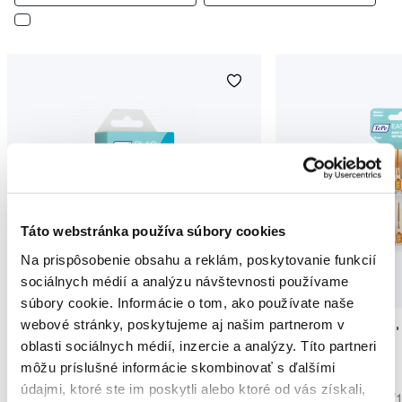
Táto webstránka používa súbory cookies
Na prispôsobenie obsahu a reklám, poskytovanie funkcií
sociálnych médií a analýzu návštevnosti používame
súbory cookie. Informácie o tom, ako používate naše
webové stránky, poskytujeme aj našim partnerom v
TePe PlaqSearch indikácia plaku, 10 tabliet
TePe EasyPick XS/S,
oblasti sociálnych médií, inzercie a analýzy. Títo partneri
3,20 €
6,05 €
môžu príslušné informácie skombinovať s ďalšími
údajmi, ktoré ste im poskytli alebo ktoré od vás získali,
5,0
/5
(303x)
5,0
/5
(