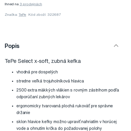
Ihned na
3 prodejnách
Značka:
TePe
Kód zboží: 322687
Popis
TePe Select x-soft, zubná kefka
vhodná pre dospelých
stredne veľká trojuholníková hlavica
2500 extra mäkkých vlákien s rovným zástrihom podľa
odporúčaní zubných lekárov
ergonomicky tvarovaná plochá rukoväť pre správne
držanie
sklon hlavice kefky možno upraviť nahriatím v horúcej
vode a ohnutím krčka do požadovanej polohy