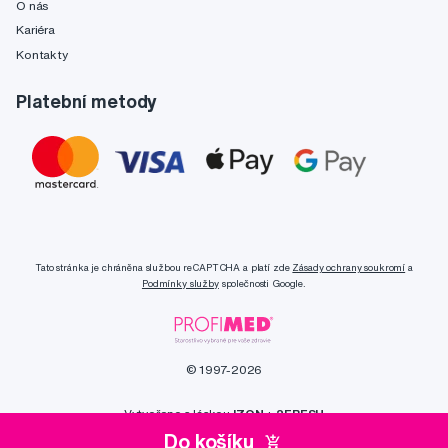
O nás
Kariéra
Kontakty
Platební metody
Tato stránka je chráněna službou reCAPTCHA a platí zde
Zásady ochrany soukromí
a
Podmínky služby
společnosti Google.
© 1997-2026
Vytvořeno s láskou
IZON
+
2FRESH
Do košíku