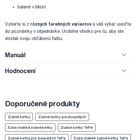
balené v blistri
Vyberte si z
rôznych farebných variantov
a váš výber uveďte
do poznámky v objednávke. Urobíme všetko pre to, aby ste
dostali svoju obľúbenú farbu.
Manuál
Hodnocení
Doporučené produkty
Zubné kefky
Zubné kefky pre dospelých
Extra mäkké zubné kefky
Zubné kefky TePe
Zubné kefky pre dospelých TePe
Extra mäkké zubné kefky TePe