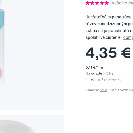
Vaše hodno
Udržateľná expandujúca 
rôznym medzizubným pri
zubná niť je potiahnutá 
spoľahlivé čistenie.
Kompl
4,35 €
0,11 €/1 m
Na sklade > 5 ks
Ihned na
3 prodejnách
Značka:
TePe
Kód zboží: 