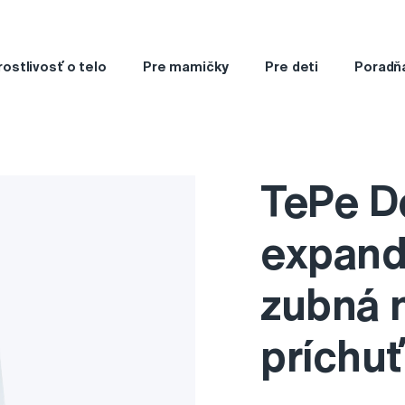
rostlivosť o telo
Pre mamičky
Pre deti
Poradň
TePe De
expand
zubná 
príchu