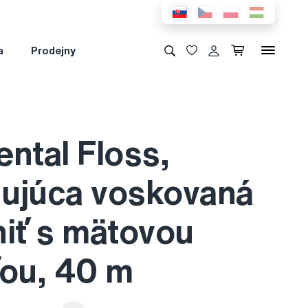
a
Prodejny
ntal Floss,
ujúca voskovaná
niť s mätovou
ťou, 40 m