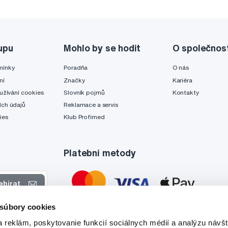
upu
Mohlo by se hodit
O společnos
mínky
Poradňa
O nás
ní
Značky
Kariéra
užívání cookies
Slovník pojmů
Kontakty
ch údajů
Reklamace a servis
ies
Klub Profimed
Platební metody
ebírat
 súbory cookies
 nabídkách
 reklám, poskytovanie funkcií sociálnych médií a analýzu návšt
tyto účely.