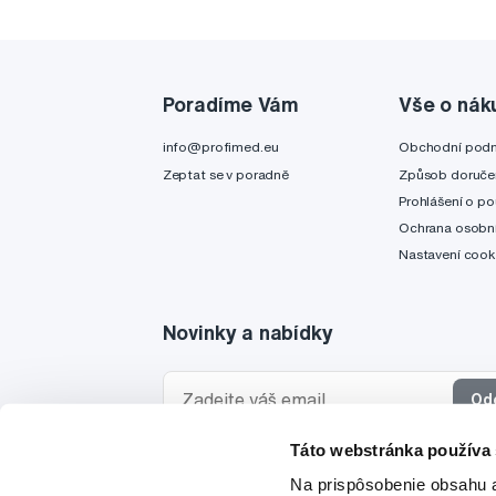
Poradíme Vám
Vše o nák
info@profimed.eu
Obchodní pod
Zeptat se v poradně
Způsob doruče
Prohlášení o po
Ochrana osobní
Nastavení cook
Novinky a nabídky
Od
Táto webstránka používa
Chci dostávat informace o novinkách a akčních
Na prispôsobenie obsahu a
a souhlasím se
zpracováním osobních údajů
pro 