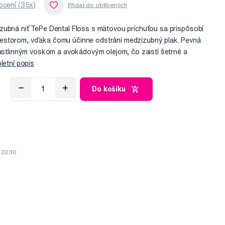
cení (35x)
zubná niť TePe Dental Floss s mätovou príchuťou sa prispôsobí
estorom, vďaka čomu účinne odstráni medzizubný plak. Pevná
rastlinným voskom a avokádovým olejom, čo zaistí šetrné a
etní popis
Do košíku
642230