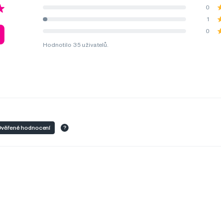
0
1
0
Hodnotilo 35 uživatelů.
věřené hodnocení
?