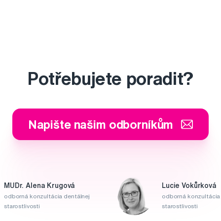
Potřebujete poradit?
Napište našim odborníkům
MUDr. Alena Krugová
Lucie Vokůrková
odborná konzultácia dentálnej
odborná konzultácia 
starostlivosti
starostlivosti