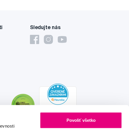
ti
Sledujte nás
Povoliť všetko
evnosti