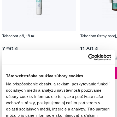
Tebodont gél, 18 ml
Tebodont ústny sprej,
7,90 €
11,80 €
5,0
/5
(120x)
5,0
/5
(
Na sklade > 5 ks
Do košíku
Do košíku
Táto webstránka používa súbory cookies
Ihneď v
3 prodejnách
Na prispôsobenie obsahu a reklám, poskytovanie funkcií
sociálnych médií a analýzu návštevnosti používame
súbory cookie. Informácie o tom, ako používate naše
webové stránky, poskytujeme aj našim partnerom v
Vybrané dotazy a články
oblasti sociálnych médií, inzercie a analýzy. Títo partneri
môžu príslušné informácie skombinovať s ďalšími