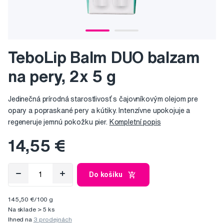
TeboLip Balm DUO balzam
na pery, 2x 5 g
Jedinečná prírodná starostlivosť s čajovníkovým olejom pre
opary a popraskané pery a kútiky. Intenzívne upokojuje a
regeneruje jemnú pokožku pier.
Kompletní popis
14,55 €
Do košíku
145,50 €/100 g
Na sklade > 5 ks
Ihned na
3 prodejnách