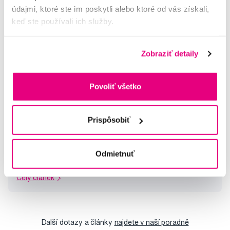
údajmi, ktoré ste im poskytli alebo ktoré od vás získali,
keď ste používali ich služby.
Zobraziť detaily
Povoliť všetko
Prispôsobiť
O ústnu dutinu a zuby sa dá starať aj
prírodnými prostriedkami. Vyskúšajte tie
Odmietnuť
s obsahom čajovníka
Celý článek
Další dotazy a články
najdete v naší poradně