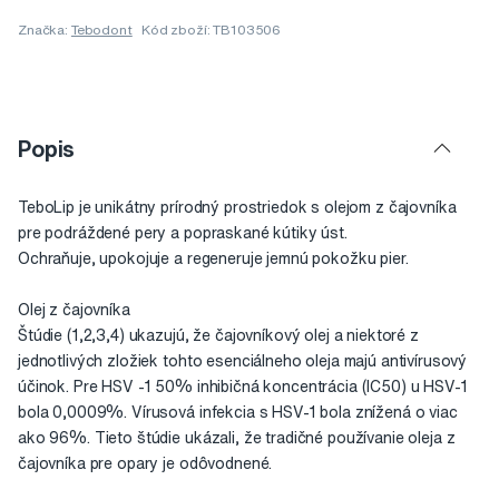
Značka:
Tebodont
Kód zboží: TB103506
Popis
TeboLip je unikátny prírodný prostriedok s olejom z čajovníka
pre podráždené pery a popraskané kútiky úst.
Ochraňuje, upokojuje a regeneruje jemnú pokožku pier.
Olej z čajovníka
Štúdie (1,2,3,4) ukazujú, že čajovníkový olej a niektoré z
jednotlivých zložiek tohto esenciálneho oleja majú antivírusový
účinok. Pre HSV -1 50% inhibičná koncentrácia (IC50) u HSV-1
bola 0,0009%. Vírusová infekcia s HSV-1 bola znížená o viac
ako 96%. Tieto štúdie ukázali, že tradičné používanie oleja z
čajovníka pre opary je odôvodnené.