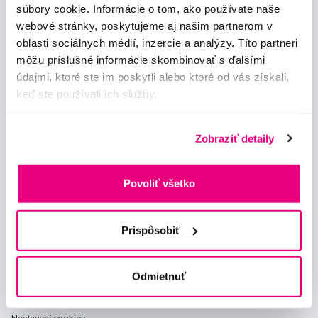
súbory cookie. Informácie o tom, ako používate naše
webové stránky, poskytujeme aj našim partnerom v
Chci dostávat informace o novinkách a akčních nabídkách
oblasti sociálnych médií, inzercie a analýzy. Títo partneri
a souhlasím se
zpracováním osobních údajů
pro tyto účely.
môžu príslušné informácie skombinovať s ďalšími
údajmi, ktoré ste im poskytli alebo ktoré od vás získali,
keď ste používali ich služby.
Zobraziť detaily
Poradíme Vám
info@profimed.eu
Povoliť všetko
Zeptat se v poradně
Vše o nákupu
Prispôsobiť
Obchodní podmínky
Způsob doručení
Odmietnuť
Prohlášení o používání cookies
Ochrana osobních údajů
Nastavení cookies