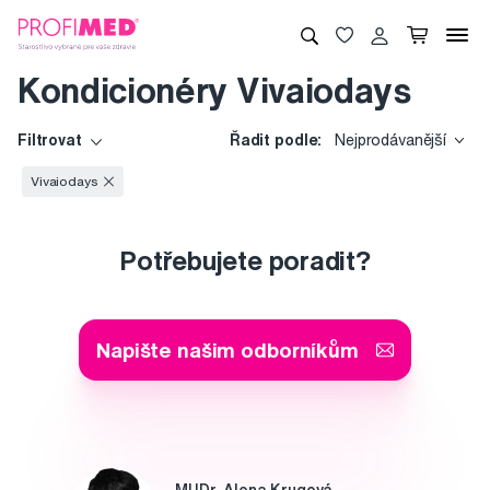
Kondicionéry Vivaiodays
Filtrovat
Řadit podle:
Nejprodávanější
Vivaiodays
Potřebujete poradit?
Napište našim odborníkům
MUDr. Alena Krugová