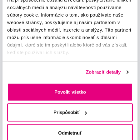
sociálnych médií a analýzu návštevnosti používame
súbory cookie. Informácie o tom, ako používate naše
Odebírat
webové stránky, poskytujeme aj našim partnerom v
oblasti sociálnych médií, inzercie a analýzy. Títo partneri
Chci dostávat informace o novinkách a akčních nabídkách
môžu príslušné informácie skombinovať s ďalšími
a souhlasím se
zpracováním osobních údajů
pro tyto účely.
údajmi, ktoré ste im poskytli alebo ktoré od vás získali,
keď ste používali ich služby.
Zobraziť detaily
Poradíme Vám
Povoliť všetko
info@profimed.eu
Zeptat se v poradně
Prispôsobiť
Vše o nákupu
Obchodní podmínky
Odmietnuť
Způsob doručení