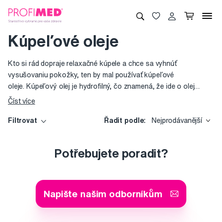
Kúpeľové oleje
Kto si rád dopraje relaxačné kúpele a chce sa vyhnúť
vysušovaniu pokožky, ten by mal používať kúpeľové
oleje. Kúpeľový olej je hydrofilný, čo znamená, že ide o olej
spojiteľný s vodou. Po zmiešaní s vodou tak vznikne príjemná
Číst více
emulzia, ktorá nezanecháva na vani mastný film. Kúpeľové oleje
s prídavkom esenciálnych olejov majú navyše aj
Filtrovat
Řadit podle:
Nejprodávanější
arómoterapeutické účinky. Prispievajú tak nielen k regenerácii
tela, ale aj duše.
Potřebujete poradit?
Napište našim odborníkům