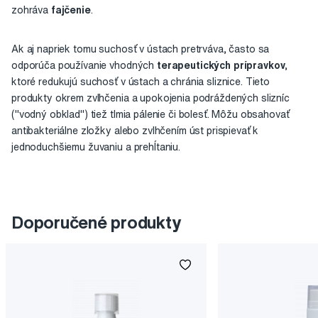
zohráva
fajčenie
.
Ak aj napriek tomu suchosť v ústach pretrváva, často sa
odporúča používanie vhodných
terapeutických prípravkov
,
ktoré redukujú suchosť v ústach a chránia sliznice. Tieto
produkty okrem zvlhčenia a upokojenia podráždených slizníc
("vodný obklad") tiež tlmia pálenie či bolesť. Môžu obsahovať
antibakteriálne zložky alebo zvlhčením úst prispievať k
jednoduchšiemu žuvaniu a prehĺtaniu.
Doporučené produkty