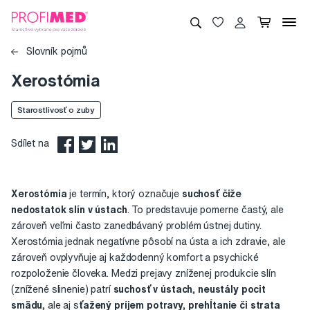
Slovník pojmů
Xerostómia
Starostlivosť o zuby
Sdílet na
Xerostómia
je termín, ktorý označuje
suchosť čiže
nedostatok slín v ústach
. To predstavuje pomerne častý, ale
zároveň veľmi často zanedbávaný problém ústnej dutiny.
Xerostómia jednak negatívne pôsobí na ústa a ich zdravie, ale
zároveň ovplyvňuje aj každodenný komfort a psychické
rozpoloženie človeka. Medzi prejavy zníženej produkcie slín
(znížené slinenie) patrí
suchosť v ústach, neustály pocit
smädu,
ale aj s
ťažený príjem potravy, prehĺtanie či strata