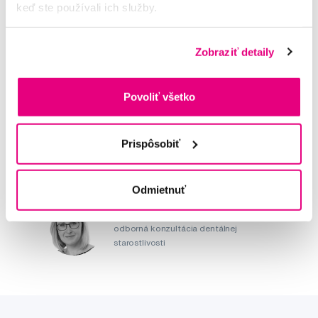
keď ste používali ich služby.
Zobraziť detaily
Napište našim odborníkům
Povoliť všetko
Prispôsobiť
MUDr. Alena Krugová
odborná konzultácia dentálnej
starostlivosti
Odmietnuť
Lucie Vokůrková
odborná konzultácia dentálnej
starostlivosti