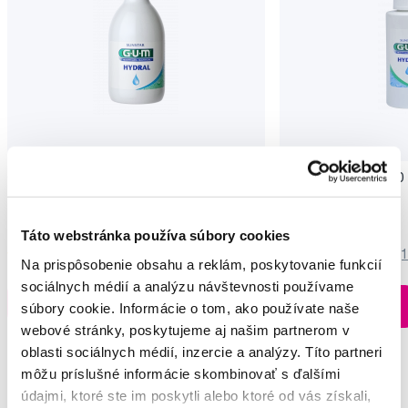
GUM Hydral ústný výplach, 300 ml
GUM Hydral sprej, 50 
8,00 €
7,40 €
Táto webstránka používa súbory cookies
5,0
/5
(80x)
4,5
/5
(
Na prispôsobenie obsahu a reklám, poskytovanie funkcií
sociálnych médií a analýzu návštevnosti používame
Hlídat dostupnost
súbory cookie. Informácie o tom, ako používate naše
Do košíku
webové stránky, poskytujeme aj našim partnerom v
oblasti sociálnych médií, inzercie a analýzy. Títo partneri
môžu príslušné informácie skombinovať s ďalšími
údajmi, ktoré ste im poskytli alebo ktoré od vás získali,
Potřebujete poradit?