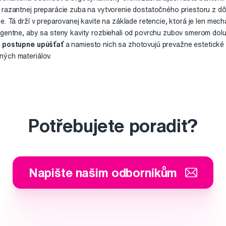
 razantnej preparácie zuba na vytvorenie dostatočného priestoru z dô
e. Tá drží v preparovanej kavite na základe retencie, ktorá je len mech
rgentne, aby sa steny kavity rozbiehali od povrchu zubov smerom dol
a postupne upúšťať
a namiesto nich sa zhotovujú prevažne estetické 
ých materiálov.
Potřebujete poradit?
Napište našim odborníkům