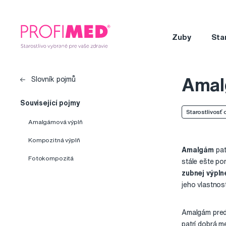
Zuby
Sta
Ama
Slovník pojmů
Související pojmy
Starostlivosť 
Amalgámová výplň
Kompozitná výplň
Amalgám
pat
Fotokompozitá
stále ešte p
zubnej výpln
jeho vlastnos
Amalgám pre
patrí dobrá m