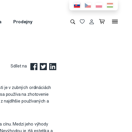
a
Prodejny
Sdílet na
i je v zubných ordináciách
 sa používa na zhotovenie
m z najdlhšie používaných a
i a cínu. Medzi jeho výhody
 Nevýhodou je zlá estetika a