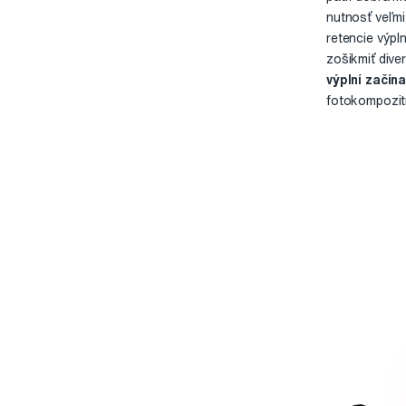
nutnosť veľmi
retencie výpln
zošikmiť dive
výplní začín
fotokompozitn