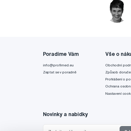
Poradíme Vám
Vše o nák
info@profimed.eu
Obchodní pod
Zeptat se v poradně
Způsob doruče
Prohlášení o po
Ochrana osobní
Nastavení cook
Novinky a nabídky