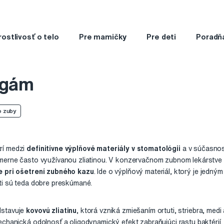
rostlivosť o telo
Pre mamičky
Pre deti
Poradň
lgám
o zuby
rí medzi
definitívne výplňové materiály v stomatológii
a v súčasnost
omerne často využívanou zliatinou. V konzervačnom zubnom lekárstve
e pri ošetrení zubného kazu
. Ide o výplňový materiál, ktorý je jedný
ti sú teda dobre preskúmané.
dstavuje
kovovú zliatinu
, ktorá vzniká zmiešaním ortuti, striebra, med
echanická odolnosť a oligodynamický efekt zabraňujúci rastu baktérií.