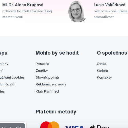
MUDr. Alena Krugová
Lucie Vokůrková
odborná konzultácia dentálnej
odborná konzultácia 
starostlivosti
starostlivosti
upu
Mohlo by se hodit
O společnos
mínky
Poradňa
O nás
ní
Značky
Kariéra
užívání cookies
Slovník pojmů
Kontakty
ch údajů
Reklamace a servis
ies
Klub Profimed
Platební metody