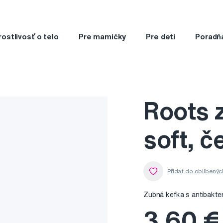
rostlivosť o telo
Pre mamičky
Pre deti
Poradň
Roots z
soft, č
Zubná kefka s antibakter
3,60 €