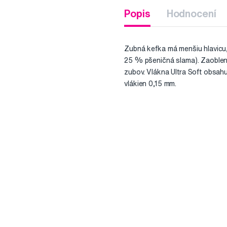
Popis
Hodnocení
Zubná kefka má menšiu hlavicu,
25 % pšeničná slama). Zaoblen
zubov. Vlákna Ultra Soft obsahu
vlákien 0,15 mm.