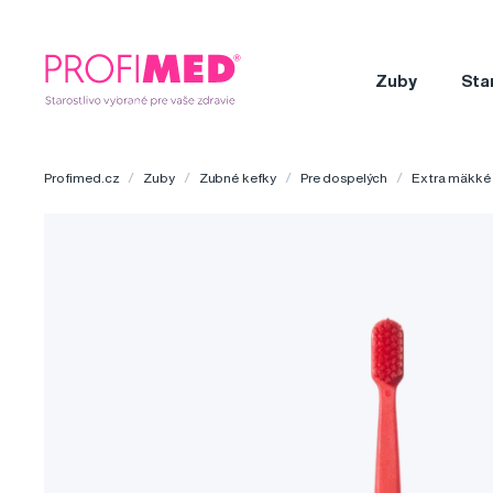
Zuby
Sta
Profimed.cz
Zuby
Zubné kefky
Pre dospelých
Extra mäkké