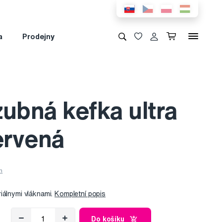
a
Prodejny
ubná kefka ultra
ervená
iálnymi vláknami.
Kompletní popis
Do košíku