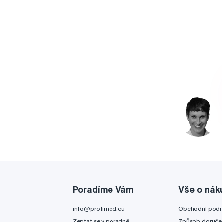
Poradíme Vám
Vše o nák
info@profimed.eu
Obchodní pod
Zeptat se v poradně
Způsob doruče