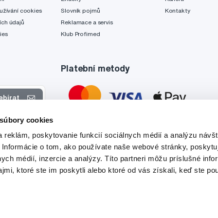
užívání cookies
Slovník pojmů
Kontakty
ch údajů
Reklamace a servis
ies
Klub Profimed
Platební metody
ebírat
 súbory cookies
 nabídkách
 reklám, poskytovanie funkcií sociálnych médií a analýzu návšt
tyto účely.
 Informácie o tom, ako používate naše webové stránky, poskytu
nych médií, inzercie a analýzy. Títo partneri môžu príslušné info
mi, ktoré ste im poskytli alebo ktoré od vás získali, keď ste pou
Tato stránka je chráněna službou reCAPTCHA a platí zde
Zásady ochrany soukromí
a
Podmínky služby
společnosti Google.