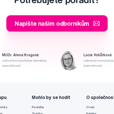
Napište našim odborníkům
MUDr. Alena Krugová
Lucie Vokůrková
odborná konzultácia dentálnej
odborná konzultácia 
starostlivosti
starostlivosti
upu
Mohlo by se hodit
O společnos
mínky
Poradňa
O nás
ní
Značky
Kariéra