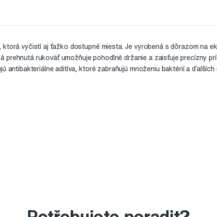
 ktorá vyčistí aj ťažko dostupné miesta. Je vyrobená s dôrazom na ek
á prehnutá rukoväť umožňuje pohodlné držanie a zaisťuje precízny pr
jú antibakteriálne aditíva, ktoré zabraňujú množeniu baktérií a ďalšíc
Potřebujete poradit?