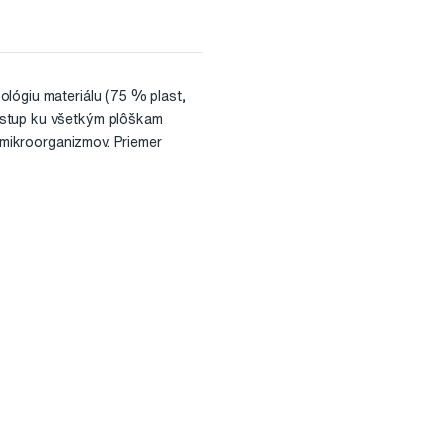
ológiu materiálu (75 % plast,
ístup ku všetkým plôškam
h mikroorganizmov. Priemer