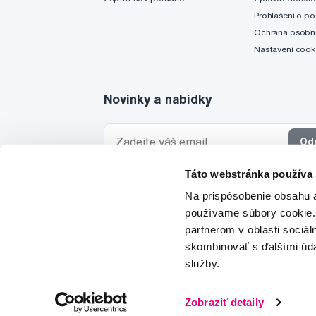
Prohlášení o po
Ochrana osobní
Nastavení cook
Novinky a nabídky
Od
Táto webstránka používa
Chci dostávat informace o novinkách a akčních
Na prispôsobenie obsahu a
a souhlasím se
zpracováním osobních údajů
pro 
používame súbory cookie.
partnerom v oblasti sociál
skombinovať s ďalšími údaj
služby.
© 1997-2026
Zobraziť detaily