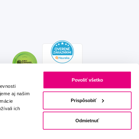
Povoliť všetko
evnosti
jeme aj našim
Prispôsobiť
rmácie
žívali ich
Vytvořeno s láskou
IZON
+
2FRESH
Odmietnuť