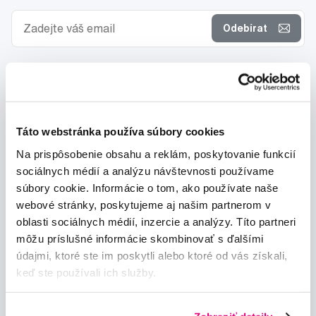
výrazne redukuje vznik alergických reakcií (začervenanie,
svrbenie). Kvalitné zloženie pomáha udržať pokožku
Odebírat
hydratovanú, jemnú a vyživenú. Vosky neobsahujú kolofóniu
(živicu), ktorá je známym alergénom a môže spôsobovať
podráždenie pokožky.
Chci dostávat informace o novinkách a akčních nabídkách
a souhlasím se
zpracováním osobních údajů
pro tyto účely.
Táto webstránka používa súbory cookies
Na prispôsobenie obsahu a reklám, poskytovanie funkcií
sociálnych médií a analýzu návštevnosti používame
súbory cookie. Informácie o tom, ako používate naše
Poradíme Vám
webové stránky, poskytujeme aj našim partnerom v
info@profimed.eu
oblasti sociálnych médií, inzercie a analýzy. Títo partneri
Zeptat se v poradně
môžu príslušné informácie skombinovať s ďalšími
údajmi, ktoré ste im poskytli alebo ktoré od vás získali,
Vše o nákupu
keď ste používali ich služby.
Obchodní podmínky
Způsob doručení