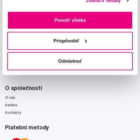
Zobraziť detaily
Prohlášení o používání cookies
Ochrana osobních údajů
Nastavení cookies
Povoliť všetko
Mohlo by se hodit
Prispôsobiť
Poradňa
Značky
Slovník pojmů
Odmietnuť
Reklamace a servis
Klub Profimed
O společnosti
O nás
Kariéra
Kontakty
Platební metody