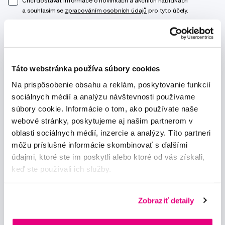
Chci dostávat informace o novinkách a akčních nabídkách
a souhlasím se
zpracováním osobních údajů
pro tyto účely.
Táto webstránka používa súbory cookies
Na prispôsobenie obsahu a reklám, poskytovanie funkcií
Poradíme Vám
sociálnych médií a analýzu návštevnosti používame
info@profimed.eu
súbory cookie. Informácie o tom, ako používate naše
Zeptat se v poradně
webové stránky, poskytujeme aj našim partnerom v
oblasti sociálnych médií, inzercie a analýzy. Títo partneri
Vše o nákupu
môžu príslušné informácie skombinovať s ďalšími
údajmi, ktoré ste im poskytli alebo ktoré od vás získali,
Obchodní podmínky
keď ste používali ich služby.
Způsob doručení
Prohlášení o používání cookies
Ochrana osobních údajů
Zobraziť detaily
Nastavení cookies