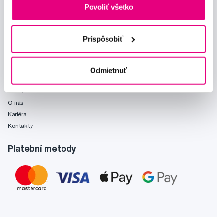
Mohlo by se hodit
Povoliť všetko
Poradňa
Značky
Prispôsobiť
Slovník pojmů
Reklamace a servis
Klub Profimed
Odmietnuť
O společnosti
O nás
Kariéra
Kontakty
Platební metody