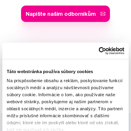
Napište našim odborníkům
MUDr. Alena Krugová
odborná konzultácia dentálnej
starostlivosti
Táto webstránka používa súbory cookies
Lucie Vokůrková
Na prispôsobenie obsahu a reklám, poskytovanie funkcií
odborná konzultácia dentálnej
sociálnych médií a analýzu návštevnosti používame
starostlivosti
súbory cookie. Informácie o tom, ako používate naše
webové stránky, poskytujeme aj našim partnerom v
oblasti sociálnych médií, inzercie a analýzy. Títo partneri
môžu príslušné informácie skombinovať s ďalšími
údajmi, ktoré ste im poskytli alebo ktoré od vás získali,
keď ste používali ich služby.