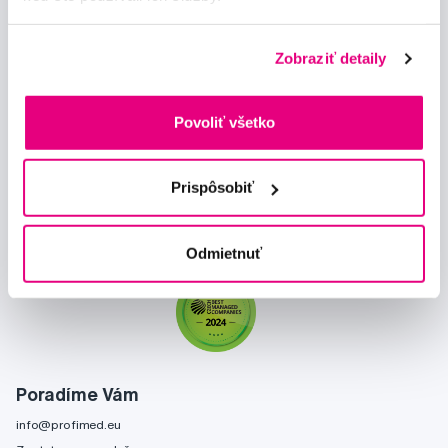
Zobraziť detaily
Novinky a nabídky
Povoliť všetko
Odebírat
Prispôsobiť
Chci dostávat informace o novinkách a akčních nabídkách
a souhlasím se
zpracováním osobních údajů
pro tyto účely.
Odmietnuť
Poradíme Vám
info@profimed.eu