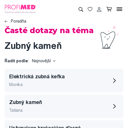
Poradňa
Časté dotazy na téma
Zubný kameň
Řadit podle:
Nejnovější
Elektrická zubná kefka
Monika
Zubný kameň
Tatiana
Ustupujuce krvácajúce ďasná