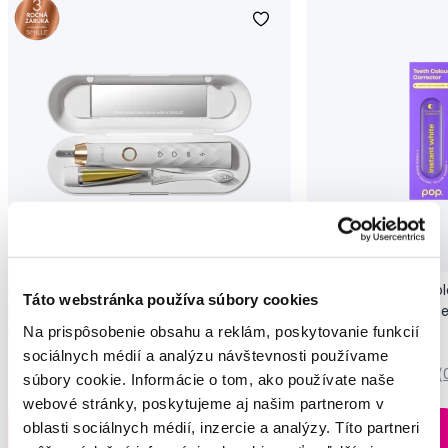
Novinka
Akcia
Novinka
SMILLE Sonic Brush - Prémiová sonická
Pop Instant Teeth Col
Táto webstránka používa súbory cookies
kefka s kónickými vláknami SANGI, biela
pre okamžitý bieliaci e
Na prispôsobenie obsahu a reklám, poskytovanie funkcií
149,99 €
10,90 €
sociálnych médií a analýzu návštevnosti používame
5,0
/5
(27x)
0,0
/5
(
súbory cookie. Informácie o tom, ako používate naše
webové stránky, poskytujeme aj našim partnerom v
Na sklade > 5 ks
oblasti sociálnych médií, inzercie a analýzy. Títo partneri
Do košíku
Do košíku
Ihneď v
3 prodejnách