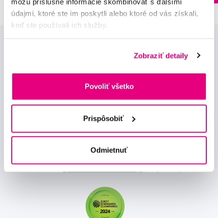
môžu príslušné informácie skombinovať s ďalšími
údajmi, ktoré ste im poskytli alebo ktoré od vás získali,
keď ste používali ich služby.
Zobraziť detaily
Povoliť všetko
Novinky a nabídky
Prispôsobiť
Odebírat
Odmietnuť
Chci dostávat informace o novinkách a akčních nabídkách
a souhlasím se
zpracováním osobních údajů
pro tyto účely.