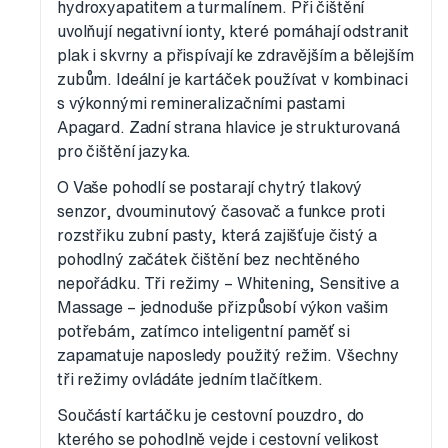
hydroxyapatitem a turmalínem. Při čištění
uvolňují negativní ionty, které pomáhají odstranit
plak i skvrny a přispívají ke zdravějším a bělejším
zubům. Ideální je kartáček používat v kombinaci
s výkonnými remineralizačními pastami
Apagard. Zadní strana hlavice je strukturovaná
pro čištění jazyka.
O Vaše pohodlí se postarají chytrý tlakový
senzor, dvouminutový časovač a funkce proti
rozstřiku zubní pasty, která zajišťuje čistý a
pohodlný začátek čištění bez nechtěného
nepořádku. Tři režimy – Whitening, Sensitive a
Massage – jednoduše přizpůsobí výkon vašim
potřebám, zatímco inteligentní paměť si
zapamatuje naposledy použitý režim. Všechny
tři režimy ovládáte jedním tlačítkem.
Součástí kartáčku je cestovní pouzdro, do
kterého se pohodlně vejde i cestovní velikost