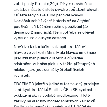
zubní pasty Premio (20g). Díky vestavěnému
zrcátku můžete čistotu svých zubů zkontrolovat.
Můžete tedy o své zuby pečovat kdekoli.
Kartáček nabízí výdrž baterie až na 8 týdnů
používání při běžném režimu používání (2x
denně po 2 minutách). Není potřeba se obávat
vybití ani na dlouhých cestách.
Nově lze ke kartáčku zakoupit i kartáčové
hlavice ve velikosti Mini. Malá hlavice umožňuje
precizní manipulaci v ústech a důkladné
odstraňení zubního plaku i v těžko přístupných
místech jako jsou osmičky či okolí fixních
rovnátek.
PROFIMED jakožto jediný autorizovaný prodejce
sonických kartáčků Smille v ČR a SR nyní nabízí
exkluzivní akci v podobě prodloužené tříleté
záruky na všechny modely sonických kartáčků
Smille zakoupených v období od 1.5.2026 do