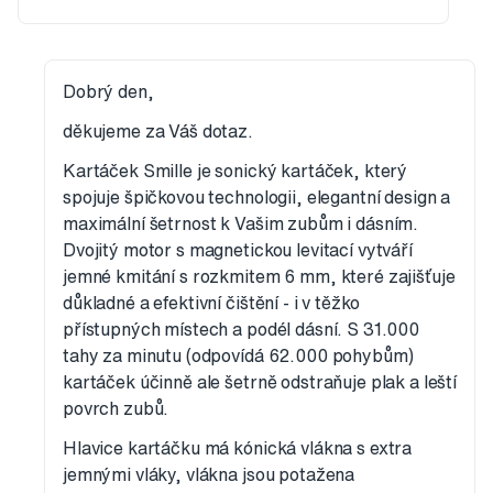
Dobrý den,
děkujeme za Váš dotaz.
Kartáček Smille je sonický kartáček, který
spojuje špičkovou technologii, elegantní design a
maximální šetrnost k Vašim zubům i dásním.
Dvojitý motor s magnetickou levitací vytváří
jemné kmitání s rozkmitem 6 mm, které zajišťuje
důkladné a efektivní čištění - i v těžko
přístupných místech a podél dásní. S 31.000
tahy za minutu (odpovídá 62.000 pohybům)
kartáček účinně ale šetrně odstraňuje plak a leští
povrch zubů.
Hlavice kartáčku má kónická vlákna s extra
jemnými vláky, vlákna jsou potažena