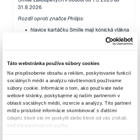
31.8.2026.
Rozdíl oproti značce Philips:
hlavice kartáčku Smille mají kónická vlákna
potažená hydroxyapatitem a turmalínem
lze ke kartáčku zakoupit hlavici Mini pro
precizní vyčištění
Táto webstránka používa súbory cookies
výdrž baterie při běžném používání je až 8
týdnů
Na prispôsobenie obsahu a reklám, poskytovanie funkcií
sociálnych médií a analýzu návštevnosti používame
má funkci proti rozstřiku pasty
súbory cookie. Informácie o tom, ako používate naše
součástí balení je cestovní pouzdro se
webové stránky, poskytujeme aj našim partnerom v
zrcátkem, zubní pasta Apagard Premio ve
oblasti sociálnych médií, inzercie a analýzy. Títo partneri
velikosti 100 a 20g, USB-C nabíjecí kabel
môžu príslušné informácie skombinovať s ďalšími
a indukční nabíjecí stojánek
údajmi, ktoré ste im poskytli alebo ktoré od vás získali,
keď ste používali ich služby.
Krásný den