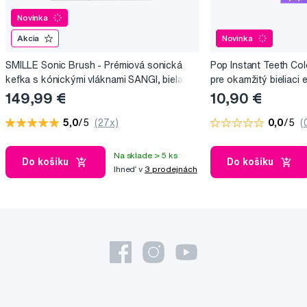
Novinka
Akcia
Novinka
SMILLE Sonic Brush - Prémiová sonická
Pop Instant Teeth Col
kefka s kónickými vláknami SANGI, biela
pre okamžitý bieliaci e
149,99 €
10,90 €
5,0
/5
(27x)
0,0
/5
(
Na sklade > 5 ks
Do košíku
Do košíku
Ihneď v
3 prodejnách