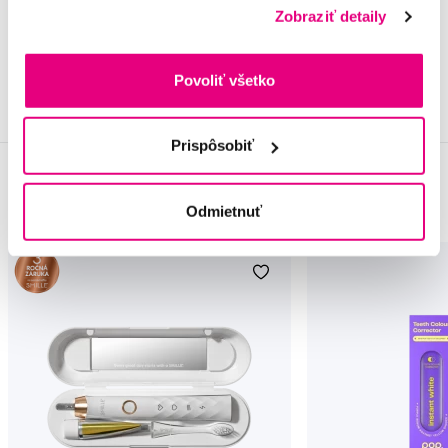
Tým Profimed
Zobraziť detaily
Publikováno
Aktualizované
Povoliť všetko
13. 5. 2026
28. 5. 2026
Prispôsobiť
Produkty
Odmietnuť