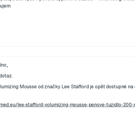
kujem
íno,
dotaz.
olumizing Mousse od značky Lee Stafford je opět dostupné n
imed.eu/lee-stafford-volumizing-mousse-penove-tuzidlo-200