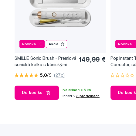
Novinka
Akcia
Novinka
SMILLE Sonic Brush - Prémiová
149,99 €
Pop Instant 
sonická kefka s kónickými
Corrector, s
vláknami SANGI, biela
bieliaci efekt
5,0
/5
(27x)
Na sklade > 5 ks
Do košíku
Do koší
Ihneď v
3 prodejnách