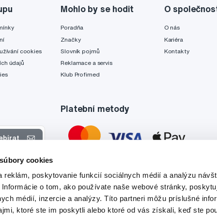
upu
Mohlo by se hodit
O společnos
mínky
Poradňa
O nás
ní
Značky
Kariéra
užívání cookies
Slovník pojmů
Kontakty
ch údajů
Reklamace a servis
ies
Klub Profimed
Platební metody
ebírat
 súbory cookies
 nabídkách
 reklám, poskytovanie funkcií sociálnych médií a analýzu návšt
tyto účely.
 Informácie o tom, ako používate naše webové stránky, poskytu
nych médií, inzercie a analýzy. Títo partneri môžu príslušné info
mi, ktoré ste im poskytli alebo ktoré od vás získali, keď ste pou