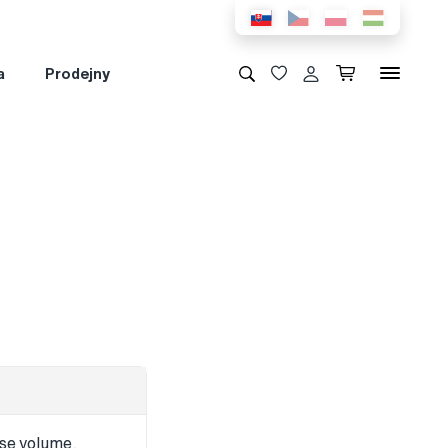
a
Prodejny
sse volume,