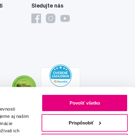
ti
Sledujte nás
Povoliť všetko
evnosti
jeme aj našim
Prispôsobiť
rmácie
žívali ich