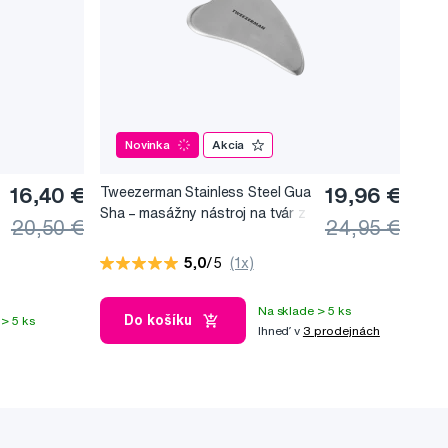
Novinka
Akcia
16,40 €
Tweezerman Stainless Steel Gua
19,96 €
Sha –⁠⁠⁠⁠⁠⁠ masážny nástroj na tvár z
20,50 €
24,95 €
nerezovej ocele
5,0
/5
(1x)
Na sklade > 5 ks
Do košíku
> 5 ks
Ihneď v
3 prodejnách