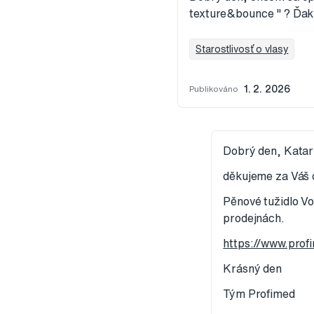
texture&bounce " ? Ďa
Starostlivosť o vlasy
Publikováno
1. 2. 2026
Dobrý den, Katar
děkujeme za Váš 
Pěnové tužidlo V
prodejnách.
https://www.prof
Krásný den
Tým Profimed