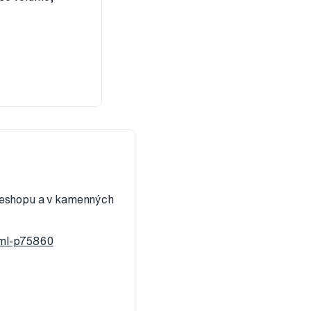
a eshopu a v kamenných
-ml-p75860