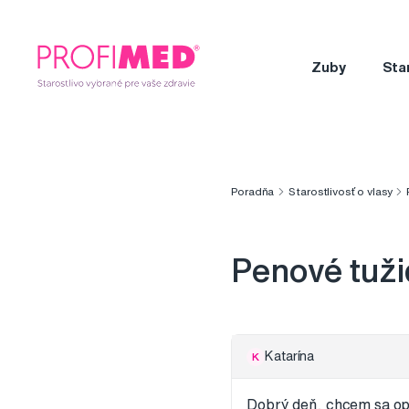
Zuby
Sta
Poradňa
Starostlivosť o vlasy
Penové tuži
Katarína
K
Dobrý deň, chcem sa opý