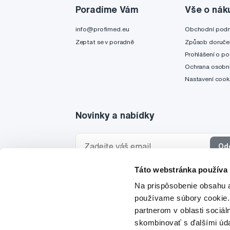
Poradíme Vám
Vše o nák
info@profimed.eu
Obchodní pod
Zeptat se v poradně
Způsob doruče
Prohlášení o po
Ochrana osobní
Nastavení cook
Novinky a nabídky
Od
Táto webstránka používa
Chci dostávat informace o novinkách a akčních
Na prispôsobenie obsahu a
a souhlasím se
zpracováním osobních údajů
pro 
používame súbory cookie.
partnerom v oblasti sociál
skombinovať s ďalšími údaj