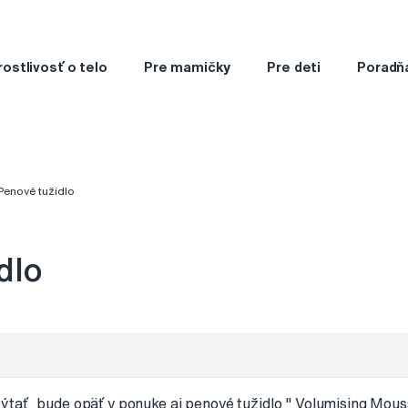
rostlivosť o telo
Pre mamičky
Pre deti
Poradň
Penové tužidlo
dlo
tať, bude opäť v ponuke aj penové tužidlo " Volumising Mou