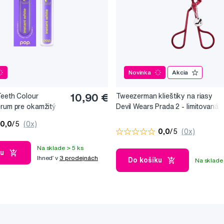
Novinka
Akcia
Teeth Colour
10,90 €
Tweezerman klieštiky na riasy
érum pre okamžitý
Devil Wears Prada 2 - limitovaná
, 10 ml
edice
0,0
/5
(0x)
0,0
/5
(0x)
Na sklade > 5 ks
ku
Ihneď v
3 prodejnách
Do košíku
Na sklade 