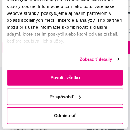
súbory cookie. Informácie o tom, ako používate naše
SMILLE Sonic Brush - Prémiová sonická
Pop Instant Teeth Col
kefka s kónickými vláknami SANGI, biela
pre okamžitý bieliaci e
webové stránky, poskytujeme aj našim partnerom v
149,99 €
10,90 €
oblasti sociálnych médií, inzercie a analýzy. Títo partneri
môžu príslušné informácie skombinovať s ďalšími
5,0
/5
(27x)
0,0
/5
(
údajmi, ktoré ste im poskytli alebo ktoré od vás získali,
keď ste používali ich služby.
Na sklade > 5 ks
Do košíku
Do košíku
Ihneď v
3 prodejnách
Zobraziť detaily
Povoliť všetko
Prispôsobiť
Novinky a nabídky
Odmietnuť
Odebírat