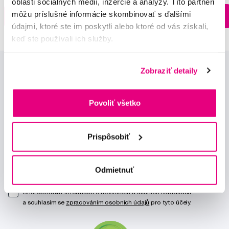
oblasti sociálnych médií, inzercie a analýzy. Títo partneri
Na sklade > 5 ks
môžu príslušné informácie skombinovať s ďalšími
Do košíku
Do košíku
Ihneď v
3 prodejnách
údajmi, ktoré ste im poskytli alebo ktoré od vás získali,
keď ste používali ich služby.
Zobraziť detaily
Povoliť všetko
Novinky a nabídky
Prispôsobiť
Odebírat
Odmietnuť
Chci dostávat informace o novinkách a akčních nabídkách
a souhlasím se
zpracováním osobních údajů
pro tyto účely.