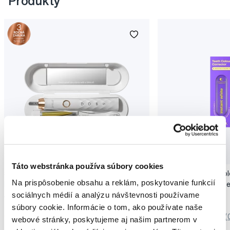
Produkty
Novinka
Akcia
Novinka
Táto webstránka používa súbory cookies
SMILLE Sonic Brush - Prémiová sonická
Pop Instant Teeth Col
Na prispôsobenie obsahu a reklám, poskytovanie funkcií
kefka s kónickými vláknami SANGI, biela
pre okamžitý bieliaci e
sociálnych médií a analýzu návštevnosti používame
149,99 €
10,90 €
súbory cookie. Informácie o tom, ako používate naše
5,0
/5
(27x)
0,0
/5
(
webové stránky, poskytujeme aj našim partnerom v